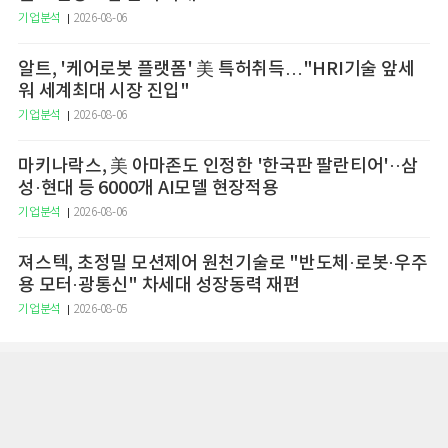
기업분석
2026-08-06
알트, '케어로봇 플랫폼' 美 특허취득…"HRI기술 앞세
워 세계최대 시장 진입"
기업분석
2026-08-06
마키나락스, 美 아마존도 인정한 '한국판 팔란티어'··삼
성·현대 등 6000개 AI모델 현장적용
기업분석
2026-08-06
져스텍, 초정밀 모션제어 원천기술로 "반도체·로봇·우주
용 모터·광통신" 차세대 성장동력 재편
기업분석
2026-08-05