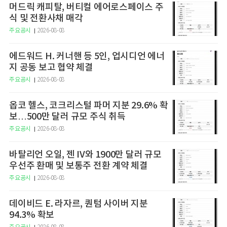
머드릭 캐피탈, 버티컬 에어로스페이스 주
식 및 전환사채 매각
주요공시
2026-08-08
에드워드 H. 커너핸 등 5인, 업시디언 에너
지 공동 보고 협약 체결
주요공시
2026-08-08
옵코 헬스, 코크리스털 파머 지분 29.6% 확
보…500만 달러 규모 주식 취득
주요공시
2026-08-08
바탈리언 오일, 젠 IV와 1900만 달러 규모
우선주 환매 및 보통주 전환 계약 체결
주요공시
2026-08-08
데이비드 E. 라자르, 퀀텀 사이버 지분
94.3% 확보