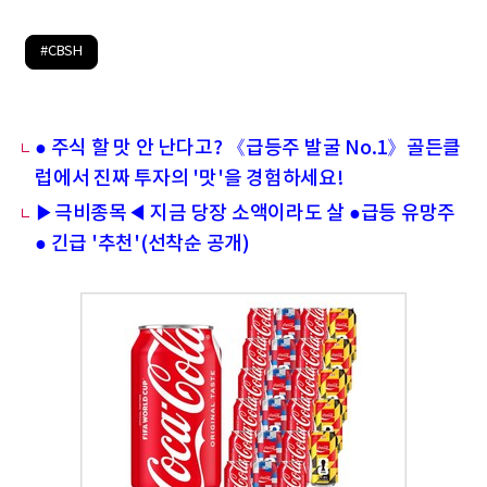
#CBSH
● 주식 할 맛 안 난다고? 《급등주 발굴 No.1》골든클
럽에서 진짜 투자의 '맛'을 경험하세요!
▶극비종목◀ 지금 당장 소액이라도 살 ●급등 유망주
● 긴급 '추천'(선착순 공개)