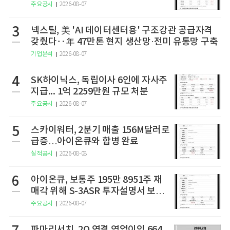
개”
주요공시
2026-08-07
3
넥스틸, 美 'AI 데이터센터용' 구조강관 공급자격
갖췄다‥年 47만톤 현지 생산망·전미 유통망 구축
기업분석
2026-08-07
4
SK하이닉스, 독립이사 6인에 자사주
지급... 1억 2259만원 규모 처분
주요공시
2026-08-07
5
스카이워터, 2분기 매출 156M달러로
급증…아이온큐와 합병 완료
실적공시
2026-08-08
6
아이온큐, 보통주 195만 8951주 재
매각 위해 S-3ASR 투자설명서 보충
서 제출
주요공시
2026-08-07
파마리서치, 2Q 연결 영업이익 664