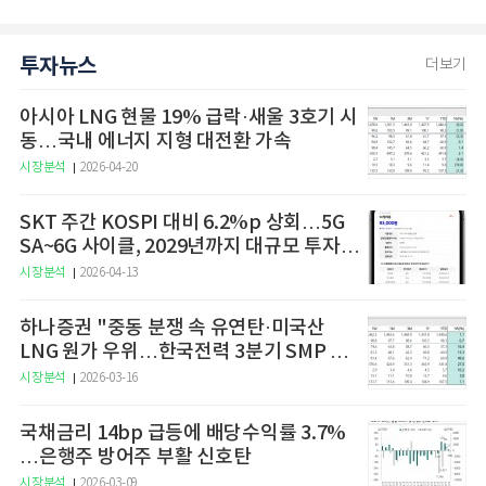
투자뉴스
더보기
아시아 LNG 현물 19% 급락·새울 3호기 시
동…국내 에너지 지형 대전환 가속
시장분석
2026-04-20
SKT 주간 KOSPI 대비 6.2%p 상회…5G
SA~6G 사이클, 2029년까지 대규모 투자
예고
시장분석
2026-04-13
하나증권 "중동 분쟁 속 유연탄·미국산
LNG 원가 우위…한국전력 3분기 SMP 상
승 전망"
시장분석
2026-03-16
국채금리 14bp 급등에 배당수익률 3.7%
…은행주 방어주 부활 신호탄
시장분석
2026-03-09