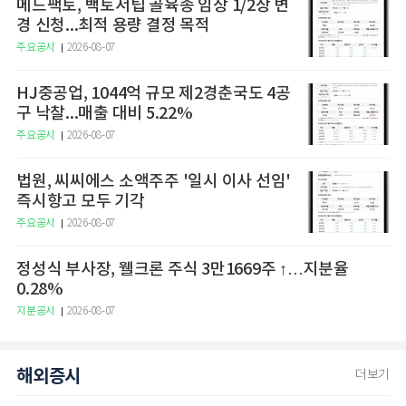
메드팩토, 백토서팁 골육종 임상 1/2상 변
경 신청...최적 용량 결정 목적
주요공시
2026-08-07
HJ중공업, 1044억 규모 제2경춘국도 4공
구 낙찰...매출 대비 5.22%
주요공시
2026-08-07
법원, 씨씨에스 소액주주 '일시 이사 선임'
즉시항고 모두 기각
주요공시
2026-08-07
정성식 부사장, 웰크론 주식 3만1669주 ↑…지분율
0.28%
지분공시
2026-08-07
해외증시
더보기