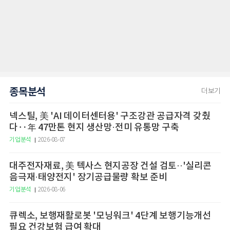
종목분석
더보기
넥스틸, 美 'AI 데이터센터용' 구조강관 공급자격 갖췄
다‥年 47만톤 현지 생산망·전미 유통망 구축
기업분석
2026-08-07
대주전자재료, 美 텍사스 현지공장 건설 검토··'실리콘
음극재·태양전지' 장기공급물량 확보 준비
기업분석
2026-08-06
큐렉소, 보행재활로봇 '모닝워크' 4단계 보행기능개선
필요 건강보험 급여 확대