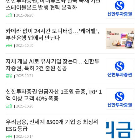
신한투자증권, 이더퓨즈와 한국 국채 기반
스테이블본드 발행 협력 본격화
금융
2026-01-20
카메라 없이 24시간 모니터링…'케어벨',
부산은행 앱에서 만난다
금융
2025-10-30
자체 개발 AI로 유사기업 찾는다…신한투
자증권, 특허 2건 출원 성공
금융
2025-10-21
신한투자증권 연금자산 1조원 급증, IRP 1
억 이상 고객 40% 폭증
금융
2025-10-20
우리금융, 전세계 8500개 기업 중 최상위
ESG 등급
금융
2025-10-17