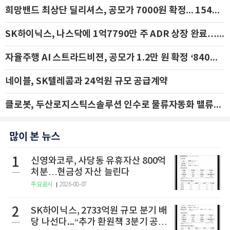
희망밴드 최상단 딜리셔스, 공모가 7000원 확정... 154억 규모 IPO 돌입
SK하이닉스, 나스닥에 1억7790만 주 ADR 상장 완료…29일 국내 추가 상장
자율주행 AI 스트라드비젼, 공모가 1.2만 원 확정 ‘840억 수혈’
네이블, SK텔레콤과 24억원 규모 공급계약
클로봇, 두산로지스틱스솔루션 인수로 물류자동화 밸류체인 확장 추진 - IBK투자증권
많이 본 뉴스
1
신영와코루, 사당동 유휴자산 800억
처분…현금성 자산 늘린다
주요공시
2026-08-07
2
SK하이닉스, 2733억원 규모 분기 배
당 나선다...“추가 환원책 3분기 공