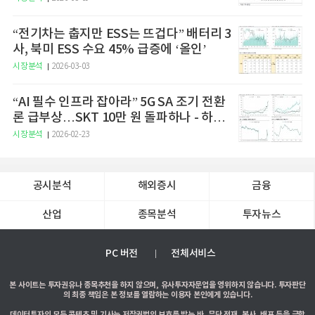
“전기차는 춥지만 ESS는 뜨겁다” 배터리 3
사, 북미 ESS 수요 45% 급증에 ‘올인’
시장분석
2026-03-03
“AI 필수 인프라 잡아라” 5G SA 조기 전환
론 급부상…SKT 10만 원 돌파하나 - 하나
증권
시장분석
2026-02-23
공시분석
해외증시
금융
산업
종목분석
투자뉴스
PC 버전
전체서비스
본 사이트는 투자권유나 종목추천을 하지 않으며, 유사투자자문업을 영위하지 않습니다. 투자판단
의 최종 책임은 본 정보를 열람하는 이용자 본인에게 있습니다.
데이터투자의 모든 콘텐츠 및 기사는 저작권법의 보호를 받는 바, 무단 전재, 복사, 배포 등을 금합