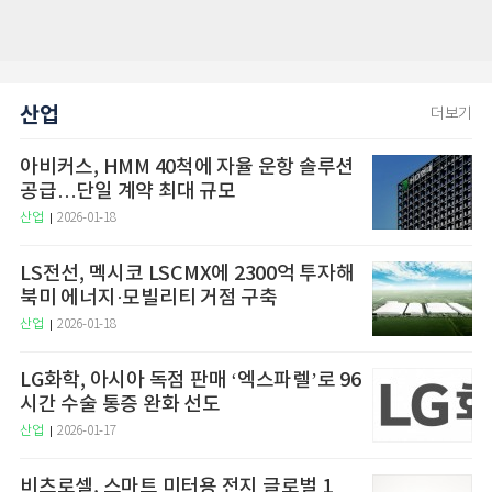
산업
더보기
아비커스, HMM 40척에 자율 운항 솔루션
공급…단일 계약 최대 규모
산업
2026-01-18
LS전선, 멕시코 LSCMX에 2300억 투자해
북미 에너지·모빌리티 거점 구축
산업
2026-01-18
LG화학, 아시아 독점 판매 ‘엑스파렐’로 96
시간 수술 통증 완화 선도
산업
2026-01-17
비츠로셀, 스마트 미터용 전지 글로벌 1