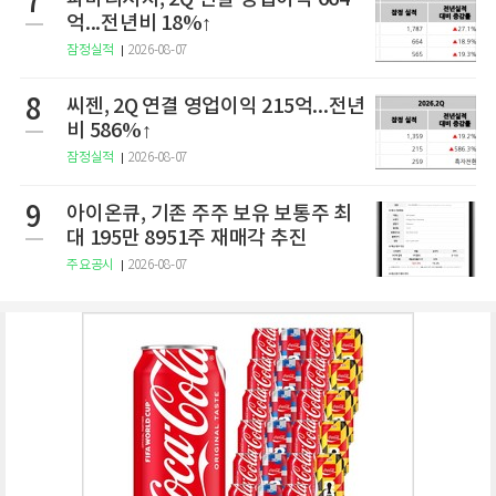
7
억...전년비 18%↑
잠정실적
2026-08-07
8
씨젠, 2Q 연결 영업이익 215억...전년
비 586%↑
잠정실적
2026-08-07
9
아이온큐, 기존 주주 보유 보통주 최
대 195만 8951주 재매각 추진
주요공시
2026-08-07