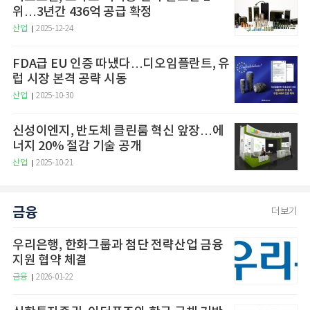
위…3년간 436억 공급 확정
산업
2025-12-24
FDA급 EU 인증 따냈다…디오임플란트, 유
럽 시장 본격 공략 시동
산업
2025-10-30
신성이엔지, 반도체 클린룸 혁신 앞장…에
너지 20% 절감 기술 공개
산업
2025-10-21
금융
더보기
우리은행, 한화그룹과 첨단 전략산업 금융
지원 협약 체결
금융
2026-01-22