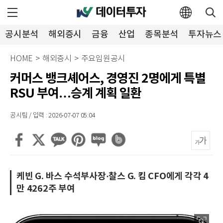
공시분석
해외증시
금융
산업
종목분석
투자뉴스
HOME
>
해외증시
>
주요임원공시
커머스 뱅크셰어스, 경영진 2명에게 특별
RSU 부여…승계 계획 일환
공시팀 / 입력 : 2026-07-07 05:04
케빈 G. 바스 수석부사장·찰스 G. 킴 CFO에게 각각 4
만 4262주 부여