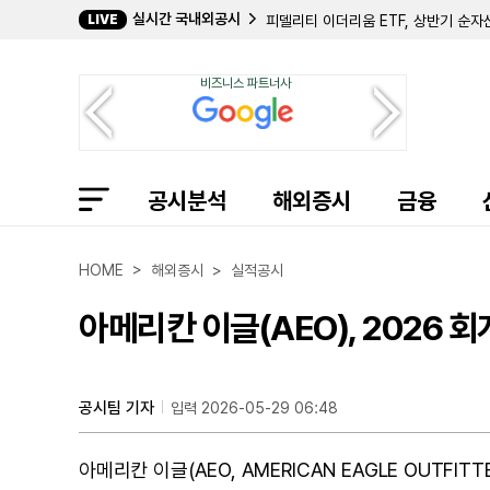
실시간 국내외공시
LIVE
피델리티 이더리움 ETF, 상반기 순자
뱅코프, 2분기 순이익 6065만 달러
UGI 코퍼레이션, 3분기 순손실 1억 
비즈니스 파트너사
테혼 랜치, 2분기 흑자 달성 및 신규
에퀴터블 홀딩스, 코어브릿지 합병 승
ACNB 코퍼레이션, 2분기 순이익 15
파이브 스타 뱅코프, 2분기 순이익 19
퍼스트 유에스 뱅크셰어스, 2분기 순
공시분석
애비엔트, 미 IRS와 2380만 달러 
해외증시
금융
애틀랜틱 유니언 뱅크셰어스, 2분기 순
CF 인더스트리스, 야주 시티 복구 본
블랙 힐스, 콜로라도 일렉트릭 200M
HOME > 해외증시 > 실적공시
DXP 엔터프라이지스, ABL 한도 2억
아메리칸 이글(AEO), 2026 
공시팀 기자
입력 2026-05-29 06:48
아메리칸 이글(AEO, AMERICAN EAGLE OUTFIT