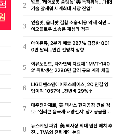
알트, '케어로봇 플랫폼' 美 특허취득…"HRI
2
기술 앞세워 세계최대 시장 진입"
인슐릿, 옴니팟 결함 소송·비용 악재 직면...
3
이오플로우 소송은 재심의 청구
아이온큐, 2분기 매출 287% 급증한 801
4
0만 달러…연간 전망치 상향
이뮤노반트, 자가면역 치료제 'IMVT-140
5
2' 위탁생산 2280만 달러 규모 계약 체결
LIG디펜스앤에어로스페이스, 2Q 연결 영
6
업이익 1057억...전년비 29%↑
대주전자재료, 美 텍사스 현지공장 건설 검
7
토··'실리콘 음극재·태양전지' 장기공급물량
확보 준비
뉴스케일 파워, 美 역사상 최대 원전 배치 추
8
진…TVA와 전력계약 논의