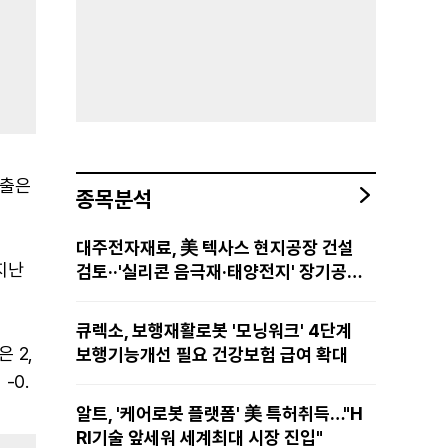
매출은
종목분석
대주전자재료, 美 텍사스 현지공장 건설
 지난
검토··'실리콘 음극재·태양전지' 장기공급
물량 확보 준비
큐렉소, 보행재활로봇 '모닝워크' 4단계
 2,
보행기능개선 필요 건강보험 급여 확대
-0.
알트, '케어로봇 플랫폼' 美 특허취득…"H
RI기술 앞세워 세계최대 시장 진입"