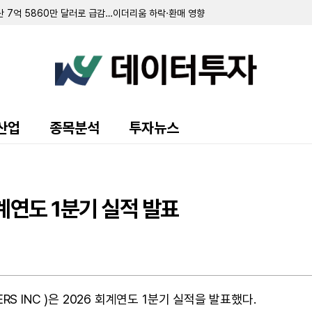
산 7억 5860만 달러로 급감…이더리움 하락·환매 영향
 기록…전년비 소폭 증가
3300만 달러 기록…적자 폭은 축소
 합작법인 토지 출자 완료
인 완료…연내 마무리 속도
21만 달러…전년比 30.6% 증가
40만 달러…전년비 33.7% 증가
이익 175만 달러…전년비 급증
세금 분쟁…통화 스왑 만기 연장
산업
종목분석
투자뉴스
이익 1억 6101만 달러 기록…전년비 대폭 증가
격화 속 2300만 달러 자산 손상차손 인식
W 태양광 PPA 체결…각 주별 요금 인상 심사도 순항
 2500만 달러로 증액…만기 2031년으로 연장
회계연도 1분기 실적 발표
TERS INC )은 2026 회계연도 1분기 실적을 발표했다.