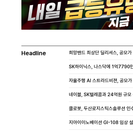
Headline
희망밴드 최상단 딜리셔스, 공모가 70
SK하이닉스, 나스닥에 1억7790만
자율주행 AI 스트라드비젼, 공모가 1
네이블, SK텔레콤과 24억원 규모
클로봇, 두산로지스틱스솔루션 인수
지아이이노베이션 GI-108 임상 설