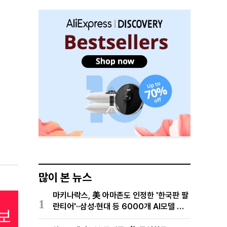
많이 본 뉴스
마키나락스, 美 아마존도 인정한 '한국판 팔
1
란티어'··삼성·현대 등 6000개 AI모델 현
장적용