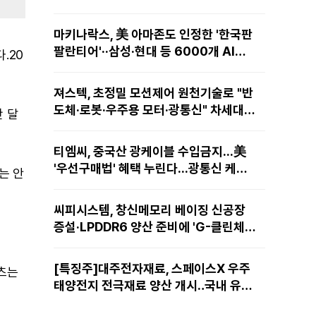
마키나락스, 美 아마존도 인정한 '한국판
팔란티어'··삼성·현대 등 6000개 AI모
.20
델 현장적용
져스텍, 초정밀 모션제어 원천기술로 "반
도체·로봇·우주용 모터·광통신" 차세대
만 달
성장동력 재편
티엠씨, 중국산 광케이블 수입금지...美
'우선구매법' 혜택 누린다...광통신 케이
는 안
블 현지 생산
씨피시스템, 창신메모리 베이징 신공장
증설·LPDDR6 양산 준비에 'G-클린체
인' 공급 확대노린다
[특징주]대주전자재료, 스페이스X 우주
텐츠는
태양전지 전극재료 양산 개시‥국내 유일
공급 레코드에 14%↑