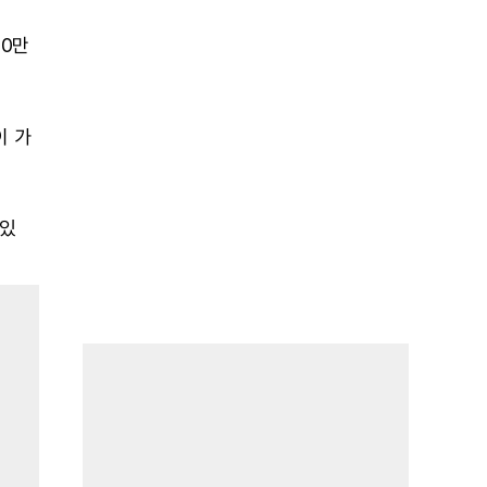
00만
이 가
 있