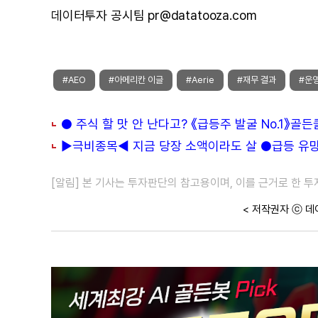
데이터투자 공시팀 pr@datatooza.com
#AEO
#아메리칸 이글
#Aerie
#재무 결과
#운
● 주식 할 맛 안 난다고? 《급등주 발굴 No.1》골
▶극비종목◀ 지금 당장 소액이라도 살 ●급등 유망주
[알림] 본 기사는 투자판단의 참고용이며, 이를 근거로 한 
< 저작권자 ⓒ 데