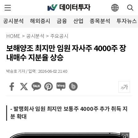
공시분석
해외증시
금융
산업
종목분석
투자뉴스
HOME
>
공시분석
>
주요공시
보해양조 최지만 임원 자사주 4000주 장
내매수 지분율 상승
박승호 기자 / 입력 : 2026-06-02 21:40
- 발행회사 임원 최지만 보통주 4000주 추가 취득 지
분 확대