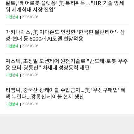
알트, '케어로봇 플랫폼' 美 특허취득…"HRI기술 앞세
워 세계최대 시장 진입"
기업분석
2026-08-06
마키나락스, 美 아마존도 인정한 '한국판 팔란티어'··삼
성·현대 등 6000개 AI모델 현장적용
기업분석
2026-08-06
져스텍, 초정밀 모션제어 원천기술로 "반도체·로봇·우주
용 모터·광통신" 차세대 성장동력 재편
기업분석
2026-08-05
티엠씨, 중국산 광케이블 수입금지...美 '우선구매법' 혜
택 누린다...광통신 케이블 현지 생산
기업분석
2026-08-05