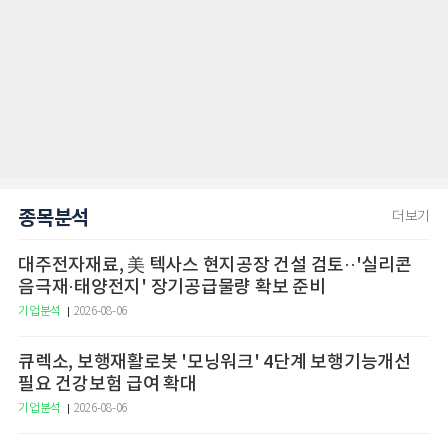
종목분석
더보기
대주전자재료, 美 텍사스 현지공장 건설 검토··'실리콘
음극재·태양전지' 장기공급물량 확보 준비
기업분석
2026-08-06
큐렉소, 보행재활로봇 '모닝워크' 4단계 보행기능개선
필요 건강보험 급여 확대
기업분석
2026-08-06