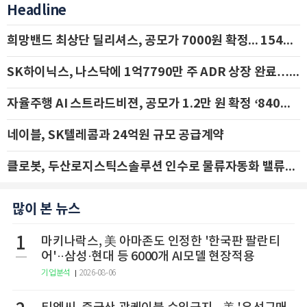
Headline
희망밴드 최상단 딜리셔스, 공모가 7000원 확정... 154억 규모 IPO 돌입
SK하이닉스, 나스닥에 1억7790만 주 ADR 상장 완료…29일 국내 추가 상장
자율주행 AI 스트라드비젼, 공모가 1.2만 원 확정 ‘840억 수혈’
네이블, SK텔레콤과 24억원 규모 공급계약
클로봇, 두산로지스틱스솔루션 인수로 물류자동화 밸류체인 확장 추진 - IBK투자증권
많이 본 뉴스
1
마키나락스, 美 아마존도 인정한 '한국판 팔란티
어'··삼성·현대 등 6000개 AI모델 현장적용
기업분석
2026-08-06