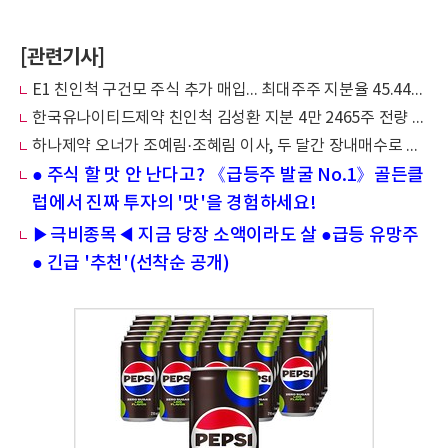
[관련기사]
E1 친인척 구건모 주식 추가 매입... 최대주주 지분율 45.44%로 상향 조정
한국유나이티드제약 친인척 김성환 지분 4만 2465주 전량 매도에 지분율 하락
하나제약 오너가 조예림·조혜림 이사, 두 달간 장내매수로 지분 1%p 높였다
● 주식 할 맛 안 난다고? 《급등주 발굴 No.1》골든클
럽에서 진짜 투자의 '맛'을 경험하세요!
▶극비종목◀ 지금 당장 소액이라도 살 ●급등 유망주
● 긴급 '추천'(선착순 공개)