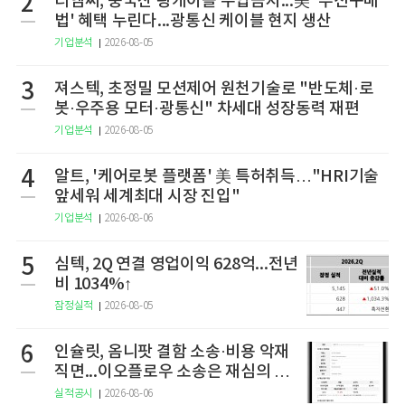
2
티엠씨, 중국산 광케이블 수입금지...美 '우선구매
법' 혜택 누린다...광통신 케이블 현지 생산
기업분석
2026-08-05
3
져스텍, 초정밀 모션제어 원천기술로 "반도체·로
봇·우주용 모터·광통신" 차세대 성장동력 재편
기업분석
2026-08-05
4
알트, '케어로봇 플랫폼' 美 특허취득…"HRI기술
앞세워 세계최대 시장 진입"
기업분석
2026-08-06
5
심텍, 2Q 연결 영업이익 628억...전년
비 1034%↑
잠정실적
2026-08-05
6
인슐릿, 옴니팟 결함 소송·비용 악재
직면...이오플로우 소송은 재심의 청
구
실적공시
2026-08-06