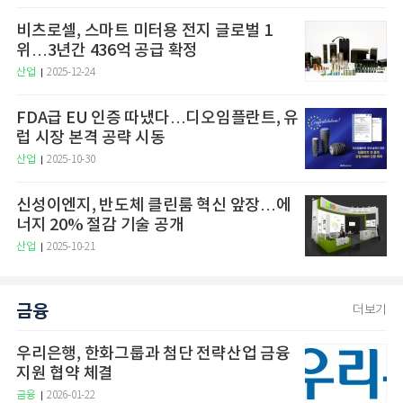
비츠로셀, 스마트 미터용 전지 글로벌 1
위…3년간 436억 공급 확정
산업
2025-12-24
FDA급 EU 인증 따냈다…디오임플란트, 유
럽 시장 본격 공략 시동
산업
2025-10-30
신성이엔지, 반도체 클린룸 혁신 앞장…에
너지 20% 절감 기술 공개
산업
2025-10-21
금융
더보기
우리은행, 한화그룹과 첨단 전략산업 금융
지원 협약 체결
금융
2026-01-22