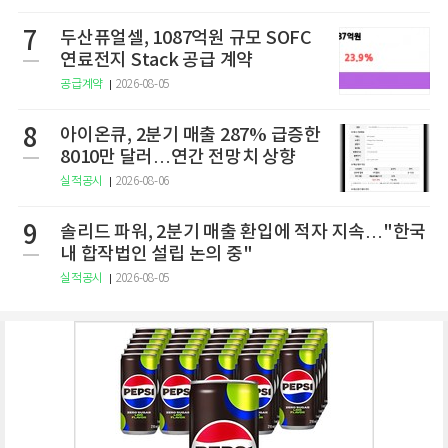
7
두산퓨얼셀, 1087억원 규모 SOFC
연료전지 Stack 공급 계약
공급계약
2026-08-05
8
아이온큐, 2분기 매출 287% 급증한
8010만 달러…연간 전망치 상향
실적공시
2026-08-06
9
솔리드 파워, 2분기 매출 환입에 적자 지속…"한국
내 합작법인 설립 논의 중"
실적공시
2026-08-05