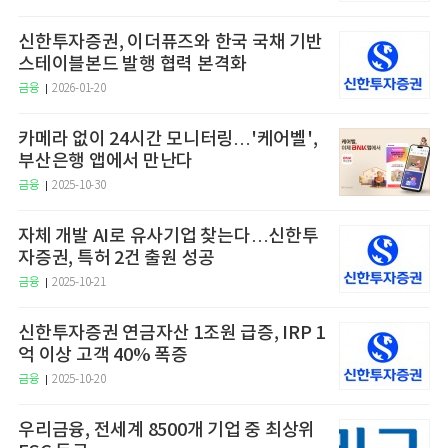
신한투자증권, 이더퓨즈와 한국 국채 기반
스테이블본드 발행 협력 본격화
금융
2026-01-20
카메라 없이 24시간 모니터링…'케어벨',
부산은행 앱에서 만난다
금융
2025-10-30
자체 개발 AI로 유사기업 찾는다…신한투
자증권, 특허 2건 출원 성공
금융
2025-10-21
신한투자증권 연금자산 1조원 급증, IRP 1
억 이상 고객 40% 폭증
금융
2025-10-20
우리금융, 전세계 8500개 기업 중 최상위