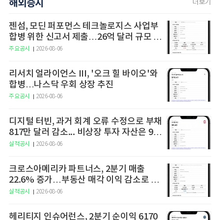
해외증시
더보기
젠섬, 모딘 퍼포먼스 테크놀로지스 사업부
합병 위한 신고서 제출…26억 달러 규모 시
너지 기대
주요공시
2026-08-06
리서치 얼라이언스 III, '오크 힐 바이오'와
합병…나스닥 우회 상장 추진
주요공시
2026-08-06
디지털 터빈, 과거 회계 오류 수정으로 부채
817만 달러 감소... 비상장 투자 자산은 928
만 달러 감액
실적공시
2026-08-06
크로스아메리카 파트너스, 2분기 매출
22.6% 증가…부동산 매각 이익 감소로 순
이익은 17.3% 줄어
실적공시
2026-08-06
헤리티지 인슈어런스, 2분기 순이익 6170