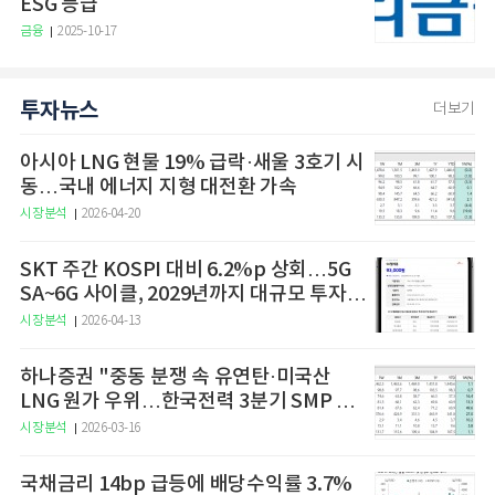
ESG 등급
금융
2025-10-17
투자뉴스
더보기
아시아 LNG 현물 19% 급락·새울 3호기 시
동…국내 에너지 지형 대전환 가속
시장분석
2026-04-20
SKT 주간 KOSPI 대비 6.2%p 상회…5G
SA~6G 사이클, 2029년까지 대규모 투자
예고
시장분석
2026-04-13
하나증권 "중동 분쟁 속 유연탄·미국산
LNG 원가 우위…한국전력 3분기 SMP 상
승 전망"
시장분석
2026-03-16
국채금리 14bp 급등에 배당수익률 3.7%