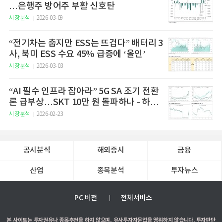
…은행주 방어주 부활 신호탄
시장분석
2026-03-09
“전기차는 춥지만 ESS는 뜨겁다” 배터리 3
사, 북미 ESS 수요 45% 급증에 ‘올인’
시장분석
2026-03-03
“AI 필수 인프라 잡아라” 5G SA 조기 전환
론 급부상…SKT 10만 원 돌파하나 - 하나
증권
시장분석
2026-02-23
공시분석
해외증시
금융
산업
종목분석
투자뉴스
PC 버전
전체서비스
본 사이트는 투자권유나 종목추천을 하지 않으며, 유사투자자문업을 영위하지 않습니다. 투자판단