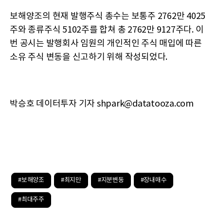
보해양조의 현재 발행주식 총수는 보통주 2762만 4025
주와 종류주식 5102주를 합쳐 총 2762만 9127주다. 이
번 공시는 발행회사 임원의 개인적인 주식 매입에 따른
소유 주식 변동을 신고하기 위해 작성되었다.
박승호 데이터투자 기자 shpark@datatooza.com
#보해양조
#최지만
#지분변동
#장내매수
#최대주주