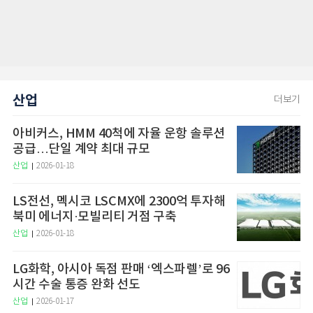
산업
더보기
아비커스, HMM 40척에 자율 운항 솔루션
공급…단일 계약 최대 규모
산업
2026-01-18
LS전선, 멕시코 LSCMX에 2300억 투자해
북미 에너지·모빌리티 거점 구축
산업
2026-01-18
LG화학, 아시아 독점 판매 ‘엑스파렐’로 96
시간 수술 통증 완화 선도
산업
2026-01-17