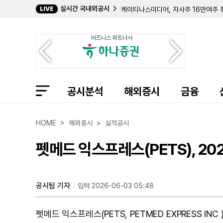
실시간 국내외공시
LIVE
케이티나스미디어, 자사주 16만여주 
코오롱인더, 중간 현금배당에 294억
김희자, 나노씨엠에스 주식 2만6492
비즈니스 파트너사
한국석유공업 최대주주 특수관계인 지분
쇼박스, 2Q 연결 영업이익 124억..
강희철 대표이사, 지에프씨생명과학 주식
보령, 2Q 연결 영업이익 237억...전
조성환 상무, 삼성바이오로직스 주식 5
공시분석
효성화학 조현준 임원 지분율 13.02%
해외증시
금융
에프알텍, 케이티와 28억원 규모 중계기
휴젤, 직원 주식선택권 행사에 자기주식
텔레칩스, 2Q 연결 영업이익 31억..
HOME > 해외증시 > 실적공시
노문종 CEO, 코오롱티슈진 주식 58
티피, 주가 안정 위해 30억 규모 자사
펫메드 익스프레스(PETS), 20
아이마켓코리아, 2Q 연결 영업이익 17
공시팀 기자
입력 2026-06-03 05:48
펫메드 익스프레스(PETS, PETMED EXPRESS IN