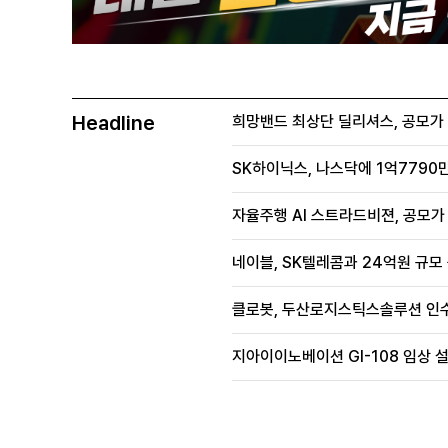
Headline
희망밴드 최상단 딜리셔스, 공모가 70
SK하이닉스, 나스닥에 1억7790만
자율주행 AI 스트라드비젼, 공모가 1
네이블, SK텔레콤과 24억원 규모
클로봇, 두산로지스틱스솔루션 인수
지아이이노베이션 GI-108 임상 설