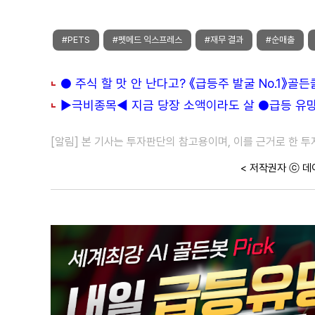
#PETS
#펫메드 익스프레스
#재무 결과
#순매출
● 주식 할 맛 안 난다고? 《급등주 발굴 No.1》골
▶극비종목◀ 지금 당장 소액이라도 살 ●급등 유망주
[알림] 본 기사는 투자판단의 참고용이며, 이를 근거로 한 
< 저작권자 ⓒ 데