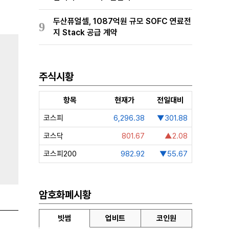
두산퓨얼셀, 1087억원 규모 SOFC 연료전
9
지 Stack 공급 계약
주식시황
항목
현재가
전일대비
코스피
6,296.38
▼301.88
코스닥
801.67
▲2.08
코스피200
982.92
▼55.67
암호화폐시황
빗썸
업비트
코인원