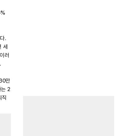
6%
다.
연 세
 이러
.
730만
는 2
퇴직