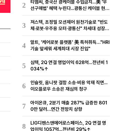
티엠씨, 중국산 광케이블 수입금지...美 '우
2
선구매법' 혜택 누린다...광통신 케이블 현지
생산
져스텍, 초정밀 모션제어 원천기술로 "반도
3
체·로봇·우주용 모터·광통신" 차세대 성장동
력 재편
알트, '케어로봇 플랫폼' 美 특허취득…"HRI
4
기술 앞세워 세계최대 시장 진입"
심텍, 2Q 연결 영업이익 628억...전년비 1
5
034%↑
인슐릿, 옴니팟 결함 소송·비용 악재 직면...
6
이오플로우 소송은 재심의 청구
아이온큐, 2분기 매출 287% 급증한 801
7
0만 달러…연간 전망치 상향
LIG디펜스앤에어로스페이스, 2Q 연결 영
8
업이익 1057억...전년비 29%↑