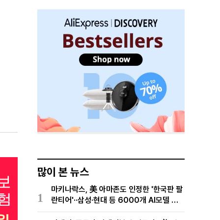
많이 본 뉴스
마키나락스, 美 아마존도 인정한 '한국판 팔
1
란티어'··삼성·현대 등 6000개 AI모델 현
장적용