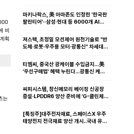
마키나락스, 美 아마존도 인정한 '한국판
팔란티어'··삼성·현대 등 6000개 AI모
000
델 현장적용
에 비
 계획
져스텍, 초정밀 모션제어 원천기술로 "반
도체·로봇·우주용 모터·광통신" 차세대
성장동력 재편
티엠씨, 중국산 광케이블 수입금지...美
'우선구매법' 혜택 누린다...광통신 케이
블 현지 생산
씨피시스템, 창신메모리 베이징 신공장
증설·LPDDR6 양산 준비에 'G-클린체
텐츠는
인' 공급 확대노린다
[특징주]대주전자재료, 스페이스X 우주
태양전지 전극재료 양산 개시‥국내 유일
공급 레코드에 14%↑