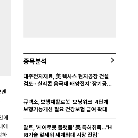
종목분석
대주전자재료, 美 텍사스 현지공장 건설
검토··'실리콘 음극재·태양전지' 장기공급
물량 확보 준비
모멘
.
큐렉소, 보행재활로봇 '모닝워크' 4단계
보행기능개선 필요 건강보험 급여 확대
제안에
거래에
알트, '케어로봇 플랫폼' 美 특허취득…"H
정하
RI기술 앞세워 세계최대 시장 진입"