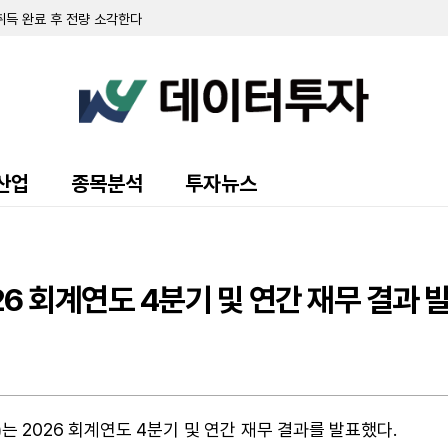
취득 완료 후 전량 소각한다
 푼다…보통주 시가배당률 1.8%
주 ↓…지분율 6.22%
 변동, 친인척 장내매도 영향
.흑자전환
 4493주 ↑…지분율 32.98%
년비 6%↓
0주 ↓…지분율 0.00%
로 상승... 송광자 씨는 지분 전량 처분
산업
종목분석
투자뉴스
(KELIS) 계약
 1만5643주 교부…20억원 규모 처분
.흑자전환
2주 ↑…지분율 0.28%
주 신탁계약... 174만주 취득 예정
26 회계연도 4분기 및 연간 재무 결과 
7억...전년비 171%↑
C )는 2026 회계연도 4분기 및 연간 재무 결과를 발표했다.