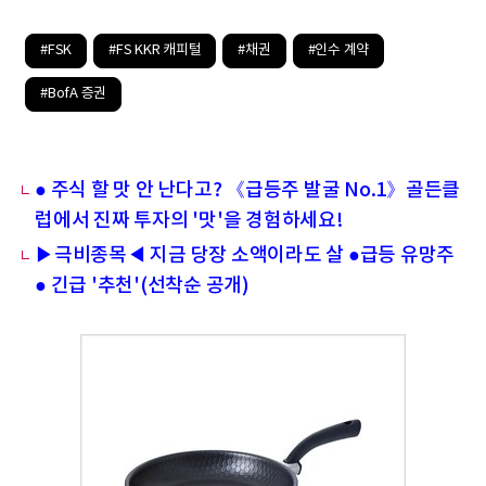
#FSK
#FS KKR 캐피털
#채권
#인수 계약
#BofA 증권
● 주식 할 맛 안 난다고? 《급등주 발굴 No.1》골든클
럽에서 진짜 투자의 '맛'을 경험하세요!
▶극비종목◀ 지금 당장 소액이라도 살 ●급등 유망주
● 긴급 '추천'(선착순 공개)