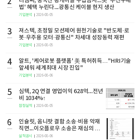
2
티엠씨, 중국산 광케이블 수입금지...美 '우선구매
법' 혜택 누린다...광통신 케이블 현지 생산
기업분석
2026-08-05
3
져스텍, 초정밀 모션제어 원천기술로 "반도체·로
봇·우주용 모터·광통신" 차세대 성장동력 재편
기업분석
2026-08-05
4
알트, '케어로봇 플랫폼' 美 특허취득…"HRI기술
앞세워 세계최대 시장 진입"
기업분석
2026-08-06
5
심텍, 2Q 연결 영업이익 628억...전년
비 1034%↑
잠정실적
2026-08-05
6
인슐릿, 옴니팟 결함 소송·비용 악재
직면...이오플로우 소송은 재심의 청
구
실적공시
2026-08-06