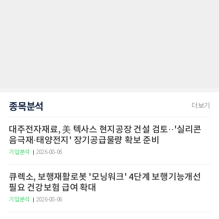
종목분석
더보기
대주전자재료, 美 텍사스 현지공장 건설 검토··'실리콘
음극재·태양전지' 장기공급물량 확보 준비
기업분석
2026-08-06
큐렉소, 보행재활로봇 '모닝워크' 4단계 보행기능개선
필요 건강보험 급여 확대
기업분석
2026-08-06