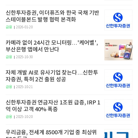
신한투자증권, 이더퓨즈와 한국 국채 기반
스테이블본드 발행 협력 본격화
금융
2026-01-20
카메라 없이 24시간 모니터링…'케어벨',
부산은행 앱에서 만난다
금융
2025-10-30
자체 개발 AI로 유사기업 찾는다…신한투
자증권, 특허 2건 출원 성공
금융
2025-10-21
신한투자증권 연금자산 1조원 급증, IRP 1
억 이상 고객 40% 폭증
금융
2025-10-20
우리금융, 전세계 8500개 기업 중 최상위