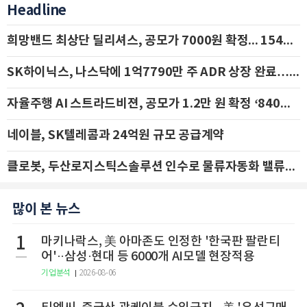
Headline
희망밴드 최상단 딜리셔스, 공모가 7000원 확정... 154억 규모 IPO 돌입
SK하이닉스, 나스닥에 1억7790만 주 ADR 상장 완료…29일 국내 추가 상장
자율주행 AI 스트라드비젼, 공모가 1.2만 원 확정 ‘840억 수혈’
네이블, SK텔레콤과 24억원 규모 공급계약
클로봇, 두산로지스틱스솔루션 인수로 물류자동화 밸류체인 확장 추진 - IBK투자증권
많이 본 뉴스
1
마키나락스, 美 아마존도 인정한 '한국판 팔란티
어'··삼성·현대 등 6000개 AI모델 현장적용
기업분석
2026-08-06