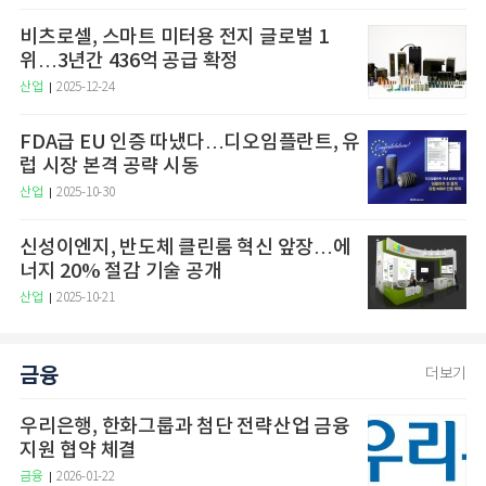
비츠로셀, 스마트 미터용 전지 글로벌 1
위…3년간 436억 공급 확정
산업
2025-12-24
FDA급 EU 인증 따냈다…디오임플란트, 유
럽 시장 본격 공략 시동
산업
2025-10-30
신성이엔지, 반도체 클린룸 혁신 앞장…에
너지 20% 절감 기술 공개
산업
2025-10-21
금융
더보기
우리은행, 한화그룹과 첨단 전략산업 금융
지원 협약 체결
금융
2026-01-22