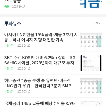
ESG 등급
금융
2025-10-17
투자뉴스
더보기
아시아 LNG 현물 19% 급락·새울 3호기 시
동…국내 에너지 지형 대전환 가속
시장분석
2026-04-20
SKT 주간 KOSPI 대비 6.2%p 상회…5G
SA~6G 사이클, 2029년까지 대규모 투자
예고
시장분석
2026-04-13
하나증권 "중동 분쟁 속 유연탄·미국산
LNG 원가 우위…한국전력 3분기 SMP 상
승 전망"
시장분석
2026-03-16
국채금리 14bp 급등에 배당수익률 3.7%