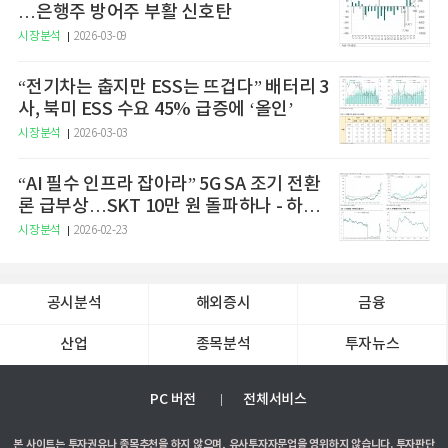
…은행주 방어주 부활 신호탄
시장분석
2026-03-09
“전기차는 춥지만 ESS는 뜨겁다” 배터리 3
사, 북미 ESS 수요 45% 급증에 ‘올인’
시장분석
2026-03-03
“AI 필수 인프라 잡아라” 5G SA 조기 전환
론 급부상…SKT 10만 원 돌파하나 - 하나
증권
시장분석
2026-02-23
공시분석
해외증시
금융
산업
종목분석
투자뉴스
PC 버전
전체서비스
본 사이트는 투자권유나 종목추천을 하지 않으며, 유사투자자문업을 영위하지 않습니다. 투자판단