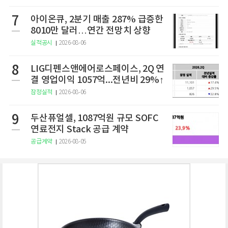
7
아이온큐, 2분기 매출 287% 급증한
8010만 달러…연간 전망치 상향
실적공시
2026-08-06
8
LIG디펜스앤에어로스페이스, 2Q 연
결 영업이익 1057억...전년비 29%↑
잠정실적
2026-08-06
9
두산퓨얼셀, 1087억원 규모 SOFC
연료전지 Stack 공급 계약
공급계약
2026-08-05