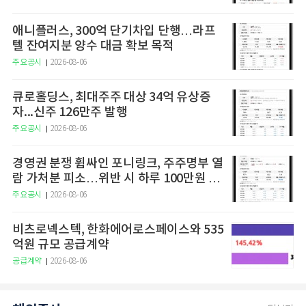
애니플러스, 300억 단기차입 단행…라프
텔 잔여지분 양수 대금 확보 목적
주요공시
2026-08-06
큐로홀딩스, 최대주주 대상 34억 유상증
자...신주 126만주 발행
주요공시
2026-08-06
경영권 분쟁 휩싸인 포니링크, 주주명부 열
람 가처분 피소…위반 시 하루 100만원 청
구
주요공시
2026-08-06
비츠로넥스텍, 한화에어로스페이스와 535
억원 규모 공급계약
공급계약
2026-08-06