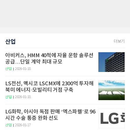
산업
더보기
아비커스, HMM 40척에 자율 운항 솔루션
공급…단일 계약 최대 규모
산업
2026-01-18
LS전선, 멕시코 LSCMX에 2300억 투자해
북미 에너지·모빌리티 거점 구축
산업
2026-01-18
LG화학, 아시아 독점 판매 ‘엑스파렐’로 96
시간 수술 통증 완화 선도
산업
2026-01-17