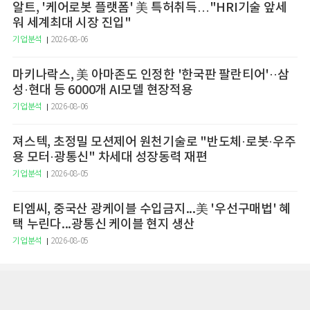
알트, '케어로봇 플랫폼' 美 특허취득…"HRI기술 앞세
워 세계최대 시장 진입"
기업분석
2026-08-06
마키나락스, 美 아마존도 인정한 '한국판 팔란티어'··삼
성·현대 등 6000개 AI모델 현장적용
기업분석
2026-08-06
져스텍, 초정밀 모션제어 원천기술로 "반도체·로봇·우주
용 모터·광통신" 차세대 성장동력 재편
기업분석
2026-08-05
티엠씨, 중국산 광케이블 수입금지...美 '우선구매법' 혜
택 누린다...광통신 케이블 현지 생산
기업분석
2026-08-05