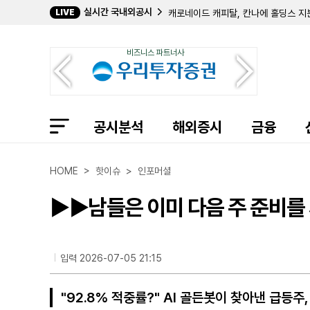
실시간 국내외공시
LIVE
캐로네이드 캐피탈, 칸나에 홀딩스 지분
크리에이티브 메디컬 테크놀로지, 2분기
바이오스템 테크놀로지스, 357만 주 
비즈니스 파트너사
컴벌랜드 파머슈티컬스, 아포텍스에 브
필립 프로스트 박사, 코크리스털 파머 
길데 헬스케어, 숄더 이노베이션스 지분
임믹스 바이오파머, 2분기 순손실 11
자이어 테라퓨틱스, 컬젠 합병 소급 반
공시분석
에이트코 홀딩스, 2분기 순이익 17
해외증시
금융
볼리션RX, 린드 글로벌에 보통주 77만
인디 세미컨덕터, 2분기 매출 6400
퍼스트 노던 커뮤니티 뱅코프, 부실 대
HOME > 핫이슈 > 인포머셜
샤프링크, 2분기 순손실 3억 9427
엑스피언360, 2분기 매출 32% 감
▶▶남들은 이미 다음 주 준비를
인디 세미컨덕터, 1억 7050만 달러
MYR 그룹, 밸리 일렉트릭·코멧 일렉
에드워드 H. 커너핸 등 5인, 업시디
입력 2026-07-05 21:15
"92.8% 적중률?" AI 골든봇이 찾아낸 급등