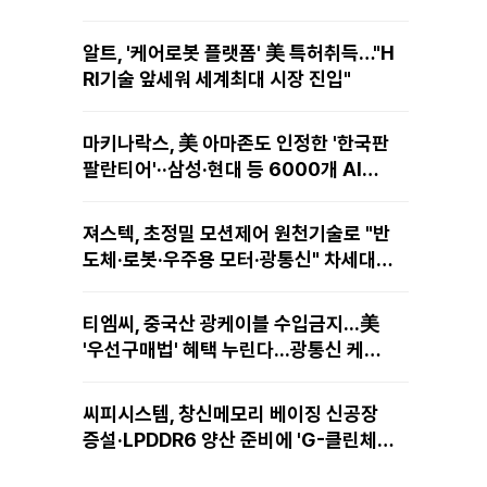
알트, '케어로봇 플랫폼' 美 특허취득…"H
RI기술 앞세워 세계최대 시장 진입"
마키나락스, 美 아마존도 인정한 '한국판
팔란티어'··삼성·현대 등 6000개 AI모
델 현장적용
져스텍, 초정밀 모션제어 원천기술로 "반
도체·로봇·우주용 모터·광통신" 차세대
성장동력 재편
티엠씨, 중국산 광케이블 수입금지...美
'우선구매법' 혜택 누린다...광통신 케이
블 현지 생산
씨피시스템, 창신메모리 베이징 신공장
증설·LPDDR6 양산 준비에 'G-클린체
인' 공급 확대노린다