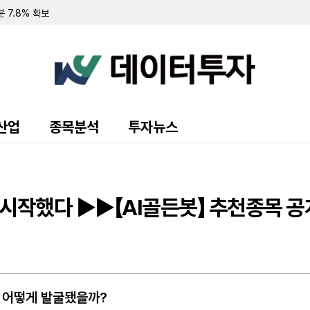
 7.8% 확보
 순손실 151만 달러…워런트 행사로 446만 달러 조달
규모 주주 등록 및 매각 추진
랜드 매각 완료 후 '이페트로반' 중심 희귀질환 치료제 개발 집중
주식 8만 5000주 장내 매수…지분율 13.9%로 확대
 10.7%로 축소…최근 6일간 16만여 주 장내 매도
55만 달러…자금조달로 현금 2억 3210만 달러 확보
영해 2분기 순손실 1427만 달러 기록
70만 달러 기록…가상자산 평가이익에 흑자 전환
산업
종목분석
투자뉴스
 9371주 발행
만 달러 기록…전년비 24% 증가
출 채권 457만 달러로 감소…대출 조건 조정액은 412만 달러
만 달러 기록…가상자산 평가손실 영향
소에도 매출총이익률 32.4%로 대폭 개선
 시작했다 ▶▶【AI골든봇】 추천종목 공
 규모 선순위 전환사채 발행 완료
트릭 인수 완료…C&I 사업 영토 확장
언 에너지 공동 보고 협약 체결
주, 어떻게 발굴됐을까?