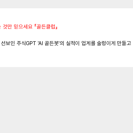
는 것만 믿으세요 『골든클럽』
선보인 주식GPT 'AI 골든봇'의 실적이 업계를 술렁이게 만들고 