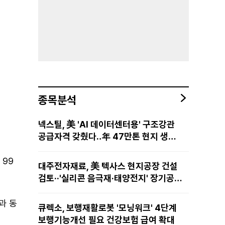
종목분석
넥스틸, 美 'AI 데이터센터용' 구조강관
공급자격 갖췄다‥年 47만톤 현지 생산
망·전미 유통망 구축
 99
대주전자재료, 美 텍사스 현지공장 건설
검토··'실리콘 음극재·태양전지' 장기공급
물량 확보 준비
과 동
큐렉소, 보행재활로봇 '모닝워크' 4단계
보행기능개선 필요 건강보험 급여 확대