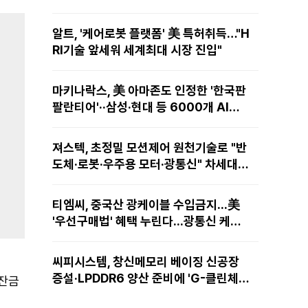
알트, '케어로봇 플랫폼' 美 특허취득…"H
RI기술 앞세워 세계최대 시장 진입"
마키나락스, 美 아마존도 인정한 '한국판
팔란티어'··삼성·현대 등 6000개 AI모
델 현장적용
져스텍, 초정밀 모션제어 원천기술로 "반
도체·로봇·우주용 모터·광통신" 차세대
성장동력 재편
티엠씨, 중국산 광케이블 수입금지...美
'우선구매법' 혜택 누린다...광통신 케이
블 현지 생산
씨피시스템, 창신메모리 베이징 신공장
증설·LPDDR6 양산 준비에 'G-클린체
 잔금
인' 공급 확대노린다