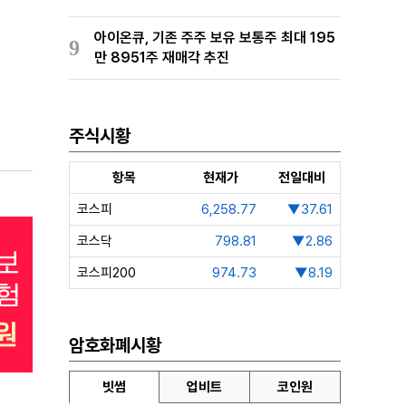
아이온큐, 기존 주주 보유 보통주 최대 195
9
만 8951주 재매각 추진
주식시황
항목
현재가
전일대비
코스피
6,258.77
▼37.61
코스닥
798.81
▼2.86
코스피200
974.73
▼8.19
암호화폐시황
빗썸
업비트
코인원