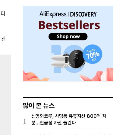
이더
 관
많이 본 뉴스
신영와코루, 사당동 유휴자산 800억 처
1
분…현금성 자산 늘린다