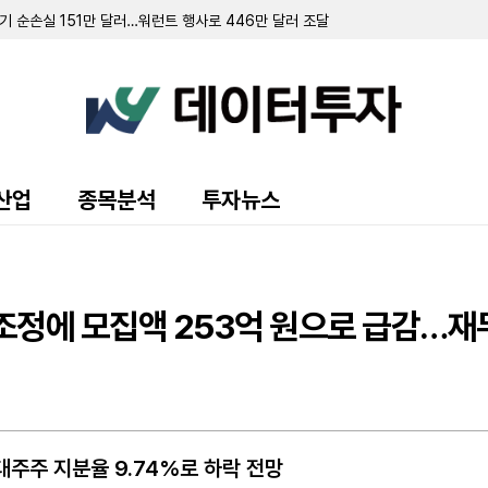
 순손실 151만 달러…워런트 행사로 446만 달러 조달
규모 주주 등록 및 매각 추진
랜드 매각 완료 후 '이페트로반' 중심 희귀질환 치료제 개발 집중
주식 8만 5000주 장내 매수…지분율 13.9%로 확대
 10.7%로 축소…최근 6일간 16만여 주 장내 매도
55만 달러…자금조달로 현금 2억 3210만 달러 확보
영해 2분기 순손실 1427만 달러 기록
70만 달러 기록…가상자산 평가이익에 흑자 전환
 9371주 발행
산업
종목분석
투자뉴스
만 달러 기록…전년비 24% 증가
출 채권 457만 달러로 감소…대출 조건 조정액은 412만 달러
만 달러 기록…가상자산 평가손실 영향
소에도 매출총이익률 32.4%로 대폭 개선
 규모 선순위 전환사채 발행 완료
 조정에 모집액 253억 원으로 급감…재
 주식 및 전환사채 매각
대주주 지분율 9.74%로 하락 전망