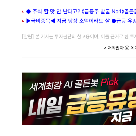
● 주식 할 맛 안 난다고? 《급등주 발굴 No.1》골
▶극비종목◀ 지금 당장 소액이라도 살 ●급등 유망주
[알림] 본 기사는 투자판단의 참고용이며, 이를 근거로 한 
< 저작권자 ⓒ 데