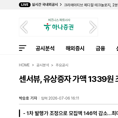
실시간 국내외공시
LIVE
크리에이티브 메디컬 테크놀로지, 2분기
바이오스템 테크놀로지스, 357만 주 
컴벌랜드 파머슈티컬스, 아포텍스에 브
비즈니스 파트너사
필립 프로스트 박사, 코크리스털 파머 
길데 헬스케어, 숄더 이노베이션스 지분
임믹스 바이오파머, 2분기 순손실 11
자이어 테라퓨틱스, 컬젠 합병 소급 반
에이트코 홀딩스, 2분기 순이익 17
공시분석
볼리션RX, 린드 글로벌에 보통주 77만
해외증시
금융
인디 세미컨덕터, 2분기 매출 6400
퍼스트 노던 커뮤니티 뱅코프, 부실 대
샤프링크, 2분기 순손실 3억 9427
HOME > 공시분석 > 주요공시
엑스피언360, 2분기 매출 32% 감
인디 세미컨덕터, 1억 7050만 달러
센서뷰, 유상증자 가액 1339원
머드릭 캐피탈, 버티컬 에어로스페이스
박승호 기자
입력 2026-07-06 16:11
- 1차 발행가 조정으로 모집액 146억 감소…최