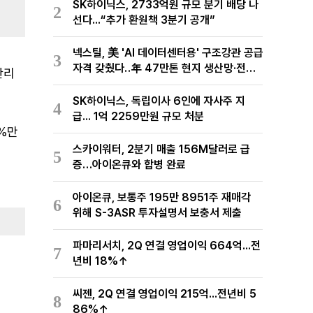
SK하이닉스, 2733억원 규모 분기 배당 나
2
선다...“추가 환원책 3분기 공개”
넥스틸, 美 'AI 데이터센터용' 구조강관 공급
3
자격 갖췄다‥年 47만톤 현지 생산망·전미
관리
유통망 구축
SK하이닉스, 독립이사 6인에 자사주 지
4
급... 1억 2259만원 규모 처분
0%만
스카이워터, 2분기 매출 156M달러로 급
5
증…아이온큐와 합병 완료
아이온큐, 보통주 195만 8951주 재매각
6
위해 S-3ASR 투자설명서 보충서 제출
파마리서치, 2Q 연결 영업이익 664억...전
7
년비 18%↑
씨젠, 2Q 연결 영업이익 215억...전년비 5
8
86%↑