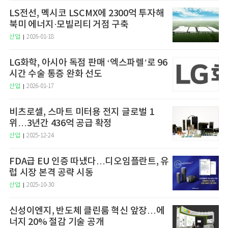
LS전선, 멕시코 LSCMX에 2300억 투자해
북미 에너지·모빌리티 거점 구축
산업
2026-01-18
LG화학, 아시아 독점 판매 ‘엑스파렐’로 96
시간 수술 통증 완화 선도
산업
2026-01-17
비츠로셀, 스마트 미터용 전지 글로벌 1
위…3년간 436억 공급 확정
산업
2025-12-24
FDA급 EU 인증 따냈다…디오임플란트, 유
럽 시장 본격 공략 시동
산업
2025-10-30
신성이엔지, 반도체 클린룸 혁신 앞장…에
너지 20% 절감 기술 공개