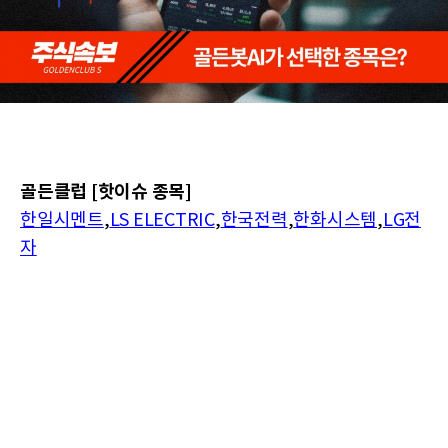
골든클럽 [핫이슈 종목]
한일시멘트
,
LS ELECTRIC
,
한국전력
,
한화시스템
,
LG전
자