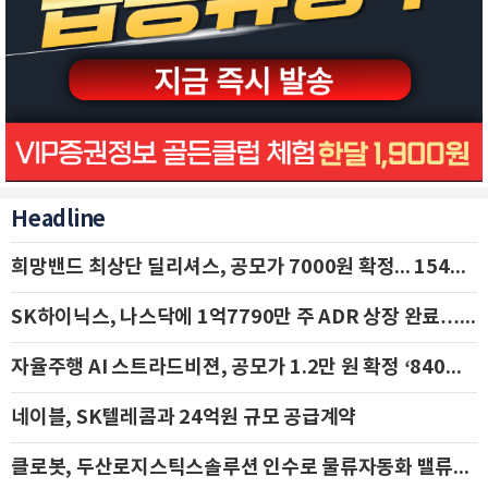
Headline
희망밴드 최상단 딜리셔스, 공모가 7000원 확정... 154억 규모 IPO 돌입
SK하이닉스, 나스닥에 1억7790만 주 ADR 상장 완료…29일 국내 추가 상장
자율주행 AI 스트라드비젼, 공모가 1.2만 원 확정 ‘840억 수혈’
네이블, SK텔레콤과 24억원 규모 공급계약
클로봇, 두산로지스틱스솔루션 인수로 물류자동화 밸류체인 확장 추진 - IBK투자증권