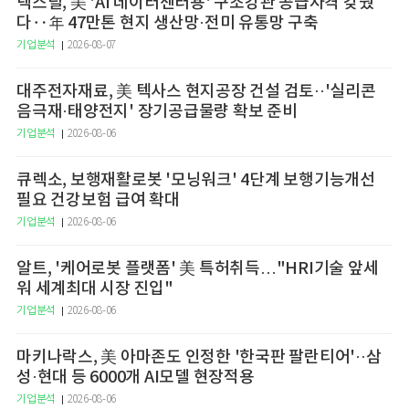
넥스틸, 美 'AI 데이터센터용' 구조강관 공급자격 갖췄
다‥年 47만톤 현지 생산망·전미 유통망 구축
기업분석
2026-08-07
대주전자재료, 美 텍사스 현지공장 건설 검토··'실리콘
음극재·태양전지' 장기공급물량 확보 준비
기업분석
2026-08-06
큐렉소, 보행재활로봇 '모닝워크' 4단계 보행기능개선
필요 건강보험 급여 확대
기업분석
2026-08-06
알트, '케어로봇 플랫폼' 美 특허취득…"HRI기술 앞세
워 세계최대 시장 진입"
기업분석
2026-08-06
마키나락스, 美 아마존도 인정한 '한국판 팔란티어'··삼
성·현대 등 6000개 AI모델 현장적용
기업분석
2026-08-06