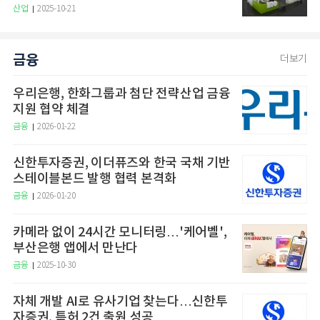
산업
2025-10-21
금융
더보기
우리은행, 한화그룹과 첨단 전략산업 금융
지원 협약 체결
금융
2026-01-22
신한투자증권, 이더퓨즈와 한국 국채 기반
스테이블본드 발행 협력 본격화
금융
2026-01-20
카메라 없이 24시간 모니터링…'케어벨',
부산은행 앱에서 만난다
금융
2025-10-30
자체 개발 AI로 유사기업 찾는다…신한투
자증권, 특허 2건 출원 성공