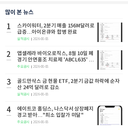
많이 본 뉴스
1
스카이워터, 2분기 매출 156M달러로
급증…아이온큐와 합병 완료
실적공시
2026-08-08
2
앱셀레라 바이오로직스, 8월 10일 폐
경기 안면홍조 치료제 'ABCL635' 임
상 2상 결과 발표
주요공시
2026-08-08
3
골드만삭스 금 현물 ETF, 2분기 금값 하락에 순자
산 24억 달러로 감소
실적공시
2026-08-08
4
에이트코 홀딩스, 나스닥서 상장폐지
경고 받아…"최소 입찰가 미달"
주요공시
2026-08-08