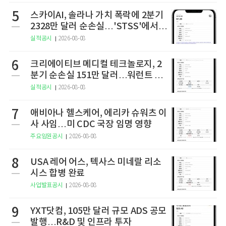
5
스카이AI, 솔라나 가치 폭락에 2분기
2328만 달러 순손실…'STSS'에서
사명·티커 변경 완료
실적공시
2026-08-08
6
크리에이티브 메디컬 테크놀로지, 2
분기 순손실 151만 달러…워런트 행
사로 446만 달러 조달
실적공시
2026-08-08
7
애비아나 헬스케어, 에리카 슈워츠 이
사 사임…미 CDC 국장 임명 영향
주요임원공시
2026-08-08
8
USA 레어 어스, 텍사스 미네랄 리소
시스 합병 완료
사업발표공시
2026-08-08
9
YXT닷컴, 105만 달러 규모 ADS 공모
발행…R&D 및 인프라 투자