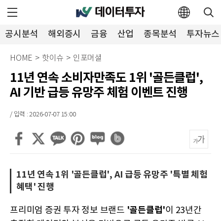
공시분석
해외증시
금융
산업
종목분석
투자뉴스
HOME
>
핫이슈
>
인포머셜
11년 연속 소비자만족도 1위 '골든클럽',
AI 기반 급등 유망주 체험 이벤트 진행
/ 입력 : 2026-07-07 15:00
11년 연속 1위 '골든클럽', AI 급등 유망주 '특별 체험
혜택' 진행
'골든클럽'
프리미엄 증권 투자 정보 브랜드
이 23년간