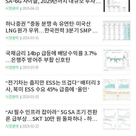
SA~6G 사이클, 2029년까지 대규모 투자
예고
시장분석
2026-04-13
하나증권 "중동 분쟁 속 유연탄·미국산
LNG 원가 우위…한국전력 3분기 SMP 상
승 전망"
시장분석
2026-03-16
국채금리 14bp 급등에 배당수익률 3.7%
…은행주 방어주 부활 신호탄
시장분석
2026-03-09
“전기차는 춥지만 ESS는 뜨겁다” 배터리 3
사, 북미 ESS 수요 45% 급증에 ‘올인’
시장분석
2026-03-03
“AI 필수 인프라 잡아라” 5G SA 조기 전환
론 급부상…SKT 10만 원 돌파하나 - 하나
증권
시장분석
2026-02-23