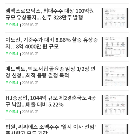
엠엑스로보틱스, 최대주주 대상 100억원
규모 유상증자... 신주 328만주 발행
주요공시
2026-08-07
이노진, 기준주가 대비 8.86% 할증 유상증
자…8억 4000만 원 규모
주요공시
2026-08-07
메드팩토, 백토서팁 골육종 임상 1/2상 변
경 신청...최적 용량 결정 목적
주요공시
2026-08-07
HJ중공업, 1044억 규모 제2경춘국도 4공
구 낙찰...매출 대비 5.22%
주요공시
2026-08-07
법원, 씨씨에스 소액주주 '일시 이사 선임'
즉시항고 모두 기각