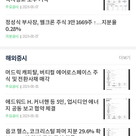
주요공시
2026-08-07
정성식 부사장, 웰크론 주식 3만1669주 ↑…지분율
0.28%
지분공시
2026-08-07
해외증시
더보기
머드릭 캐피탈, 버티컬 에어로스페이스 주
식 및 전환사채 매각
주요공시
2026-08-08
에드워드 H. 커너핸 등 5인, 업시디언 에너
지 공동 보고 협약 체결
주요공시
2026-08-08
옵코 헬스, 코크리스털 파머 지분 29.6% 확