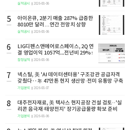
구
실적공시
2026-08-06
5
아이온큐, 2분기 매출 287% 급증한
8010만 달러…연간 전망치 상향
실적공시
2026-08-06
6
LIG디펜스앤에어로스페이스, 2Q 연
결 영업이익 1057억...전년비 29%↑
잠정실적
2026-08-06
7
넥스틸, 美 'AI 데이터센터용' 구조강관 공급자격
갖췄다‥年 47만톤 현지 생산망·전미 유통망 구축
기업분석
2026-08-07
8
대주전자재료, 美 텍사스 현지공장 건설 검토··'실
리콘 음극재·태양전지' 장기공급물량 확보 준비
기업분석
2026-08-06