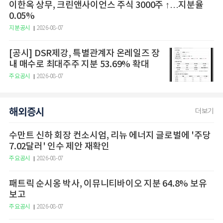
이한옥 상무, 크린앤사이언스 주식 3000주 ↑…지분율
0.05%
지분공시
2026-08-07
[공시] DSR제강, 특별관계자 온레일즈 장
내 매수로 최대주주 지분 53.69% 확대
주요공시
2026-08-07
해외증시
더보기
수만트 신하 회장 컨소시엄, 리뉴 에너지 글로벌에 '주당
7.02달러' 인수 제안 재확인
주요공시
2026-08-07
패트릭 순시옹 박사, 이뮤니티바이오 지분 64.8% 보유
보고
주요공시
2026-08-07