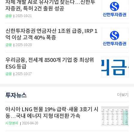
자체 개발 AI로 유사기업 찾는다…신한투
자증권, 특허 2건 출원 성공
금융
2025-10-21
신한투자증권 연금자산 1조원 급증, IRP 1
억 이상 고객 40% 폭증
금융
2025-10-20
우리금융, 전세계 8500개 기업 중 최상위
ESG 등급
금융
2025-10-17
투자뉴스
더보기
아시아 LNG 현물 19% 급락·새울 3호기 시
동…국내 에너지 지형 대전환 가속
시장분석
2026-04-20