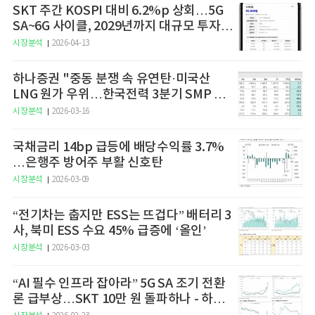
SKT 주간 KOSPI 대비 6.2%p 상회…5G
SA~6G 사이클, 2029년까지 대규모 투자
예고
시장분석
2026-04-13
하나증권 "중동 분쟁 속 유연탄·미국산
LNG 원가 우위…한국전력 3분기 SMP 상
승 전망"
시장분석
2026-03-16
국채금리 14bp 급등에 배당수익률 3.7%
…은행주 방어주 부활 신호탄
시장분석
2026-03-09
“전기차는 춥지만 ESS는 뜨겁다” 배터리 3
사, 북미 ESS 수요 45% 급증에 ‘올인’
시장분석
2026-03-03
“AI 필수 인프라 잡아라” 5G SA 조기 전환
론 급부상…SKT 10만 원 돌파하나 - 하나
증권