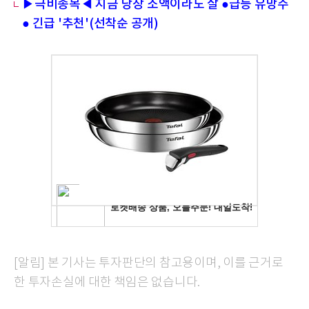
▶극비종목◀ 지금 당장 소액이라도 살 ●급등 유망주
● 긴급 '추천'(선착순 공개)
[알림] 본 기사는 투자판단의 참고용이며, 이를 근거로
한 투자손실에 대한 책임은 없습니다.