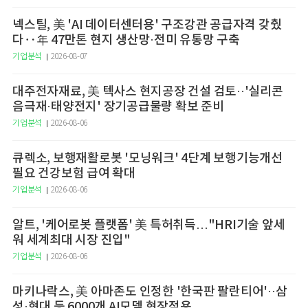
넥스틸, 美 'AI 데이터센터용' 구조강관 공급자격 갖췄
다‥年 47만톤 현지 생산망·전미 유통망 구축
기업분석
2026-08-07
대주전자재료, 美 텍사스 현지공장 건설 검토··'실리콘
음극재·태양전지' 장기공급물량 확보 준비
기업분석
2026-08-06
큐렉소, 보행재활로봇 '모닝워크' 4단계 보행기능개선
필요 건강보험 급여 확대
기업분석
2026-08-06
알트, '케어로봇 플랫폼' 美 특허취득…"HRI기술 앞세
워 세계최대 시장 진입"
기업분석
2026-08-06
마키나락스, 美 아마존도 인정한 '한국판 팔란티어'··삼
성·현대 등 6000개 AI모델 현장적용