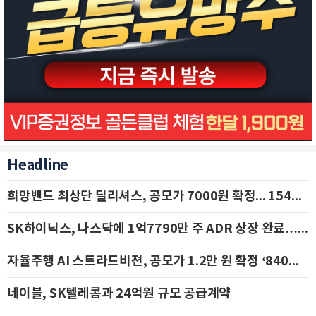
Headline
희망밴드 최상단 딜리셔스, 공모가 7000원 확정... 154억 규모 IPO 돌입
SK하이닉스, 나스닥에 1억7790만 주 ADR 상장 완료…29일 국내 추가 상장
자율주행 AI 스트라드비젼, 공모가 1.2만 원 확정 ‘840억 수혈’
네이블, SK텔레콤과 24억원 규모 공급계약