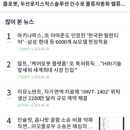
클로봇, 두산로지스틱스솔루션 인수로 물류자동화 밸류체인 확장 추진 - IBK투자증권
많이 본 뉴스
1
마키나락스, 美 아마존도 인정한 '한국판 팔란티
어'··삼성·현대 등 6000개 AI모델 현장적용
기업분석
2026-08-06
2
알트, '케어로봇 플랫폼' 美 특허취득…"HRI기술
앞세워 세계최대 시장 진입"
기업분석
2026-08-06
3
이뮤노반트, 자가면역 치료제 'IMVT-1402' 위탁
생산 2280만 달러 규모 계약 체결
실적공시
2026-08-06
4
인슐릿, 옴니팟 결함 소송·비용 악재
직면...이오플로우 소송은 재심의 청