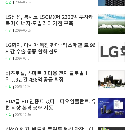
산업
2026-01-18
LS전선, 멕시코 LSCMX에 2300억 투자해
북미 에너지·모빌리티 거점 구축
산업
2026-01-18
LG화학, 아시아 독점 판매 ‘엑스파렐’로 96
시간 수술 통증 완화 선도
산업
2026-01-17
비츠로셀, 스마트 미터용 전지 글로벌 1
위…3년간 436억 공급 확정
산업
2025-12-24
FDA급 EU 인증 따냈다…디오임플란트, 유
럽 시장 본격 공략 시동
산업
2025-10-30
신성이엔지, 반도체 클린룸 혁신 앞장…에