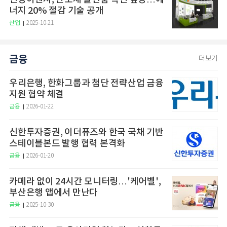
너지 20% 절감 기술 공개
산업
2025-10-21
금융
더보기
우리은행, 한화그룹과 첨단 전략산업 금융
지원 협약 체결
금융
2026-01-22
신한투자증권, 이더퓨즈와 한국 국채 기반
스테이블본드 발행 협력 본격화
금융
2026-01-20
카메라 없이 24시간 모니터링…'케어벨',
부산은행 앱에서 만난다
금융
2025-10-30