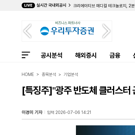
실시간 국내외공시
LIVE
크리에이티브 메디컬 테크놀로지, 2분기
바이오스템 테크놀로지스, 357만 주 
컴벌랜드 파머슈티컬스, 아포텍스에 브
비즈니스 파트너사
필립 프로스트 박사, 코크리스털 파머 
길데 헬스케어, 숄더 이노베이션스 지분
임믹스 바이오파머, 2분기 순손실 11
자이어 테라퓨틱스, 컬젠 합병 소급 반
에이트코 홀딩스, 2분기 순이익 17
공시분석
볼리션RX, 린드 글로벌에 보통주 77만
해외증시
금융
인디 세미컨덕터, 2분기 매출 6400
퍼스트 노던 커뮤니티 뱅코프, 부실 대
샤프링크, 2분기 순손실 3억 9427
HOME > 종목분석 > 기업분석
엑스피언360, 2분기 매출 32% 감
인디 세미컨덕터, 1억 7050만 달러
[특징주]"광주 반도체 클러스터 
MYR 그룹, 밸리 일렉트릭·코멧 일렉
사일렉시온 테라퓨틱스, 나스닥 상장 
옵코 헬스, 코크리스털 파머 지분 29
이경미 기자
입력 2026-07-06 14:21