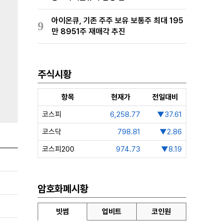
아이온큐, 기존 주주 보유 보통주 최대 195
9
만 8951주 재매각 추진
주식시황
항목
현재가
전일대비
코스피
6,258.77
▼37.61
코스닥
798.81
▼2.86
코스피200
974.73
▼8.19
암호화폐시황
빗썸
업비트
코인원