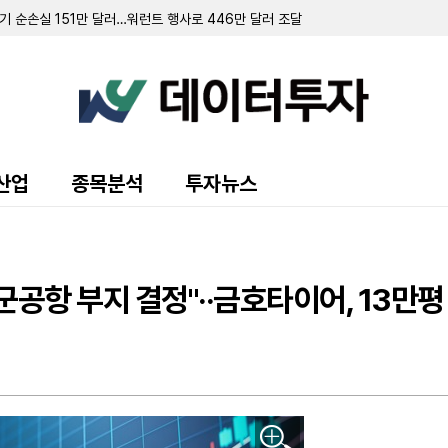
 순손실 151만 달러…워런트 행사로 446만 달러 조달
규모 주주 등록 및 매각 추진
랜드 매각 완료 후 '이페트로반' 중심 희귀질환 치료제 개발 집중
주식 8만 5000주 장내 매수…지분율 13.9%로 확대
 10.7%로 축소…최근 6일간 16만여 주 장내 매도
55만 달러…자금조달로 현금 2억 3210만 달러 확보
영해 2분기 순손실 1427만 달러 기록
70만 달러 기록…가상자산 평가이익에 흑자 전환
 9371주 발행
산업
종목분석
투자뉴스
만 달러 기록…전년비 24% 증가
출 채권 457만 달러로 감소…대출 조건 조정액은 412만 달러
만 달러 기록…가상자산 평가손실 영향
소에도 매출총이익률 32.4%로 대폭 개선
 규모 선순위 전환사채 발행 완료
군공항 부지 결정"··금호타이어, 13만
트릭 인수 완료…C&I 사업 영토 확장
유지 위한 자금 조달 추진…S-1 증권신고서 제출
.6% 확보…500만 달러 규모 주식 취득