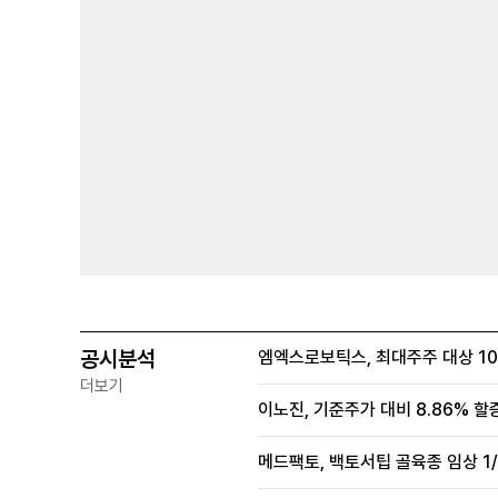
공시분석
엠엑스로보틱스, 최대주주 대상 100
더보기
이노진, 기준주가 대비 8.86% 할
메드팩토, 백토서팁 골육종 임상 1/