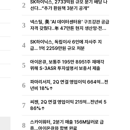
SK하이닉스, 2733억원 규모 분기 배당 나
2
선다...“추가 환원책 3분기 공개”
넥스틸, 美 'AI 데이터센터용' 구조강관 공급
3
자격 갖췄다‥年 47만톤 현지 생산망·전미
유통망 구축
SK하이닉스, 독립이사 6인에 자사주 지
4
급... 1억 2259만원 규모 처분
아이온큐, 보통주 195만 8951주 재매각
5
위해 S-3ASR 투자설명서 보충서 제출
파마리서치, 2Q 연결 영업이익 664억...전
6
년비 18%↑
씨젠, 2Q 연결 영업이익 215억...전년비 5
7
86%↑
스카이워터, 2분기 매출 156M달러로 급
8
증…아이온큐와 합병 완료