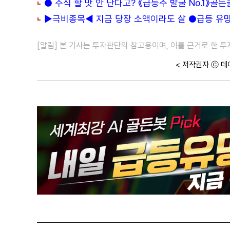
● 주식 할 맛 안 난다고? 《급등주 발굴 No.1》골
▶극비종목◀ 지금 당장 소액이라도 살 ●급등 유망주
[알림] 본 기사는 투자판단의 참고용이며, 이를 근거로 한 
< 저작권자 ⓒ 데