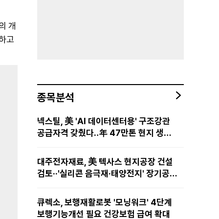
의 개
유하고
종목분석
넥스틸, 美 'AI 데이터센터용' 구조강관
공급자격 갖췄다‥年 47만톤 현지 생산
망·전미 유통망 구축
대주전자재료, 美 텍사스 현지공장 건설
검토··'실리콘 음극재·태양전지' 장기공급
물량 확보 준비
큐렉소, 보행재활로봇 '모닝워크' 4단계
보행기능개선 필요 건강보험 급여 확대