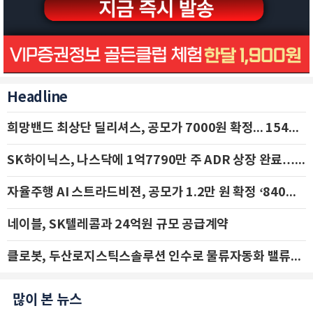
Headline
희망밴드 최상단 딜리셔스, 공모가 7000원 확정... 154억 규모 IPO 돌입
SK하이닉스, 나스닥에 1억7790만 주 ADR 상장 완료…29일 국내 추가 상장
자율주행 AI 스트라드비젼, 공모가 1.2만 원 확정 ‘840억 수혈’
네이블, SK텔레콤과 24억원 규모 공급계약
클로봇, 두산로지스틱스솔루션 인수로 물류자동화 밸류체인 확장 추진 - IBK투자증권
많이 본 뉴스