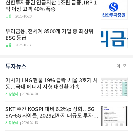
신한투자증권 연금자산 1조원 급증, IRP 1
억 이상 고객 40% 폭증
금융
2025-10-20
우리금융, 전세계 8500개 기업 중 최상위
ESG 등급
금융
2025-10-17
투자뉴스
더보기
아시아 LNG 현물 19% 급락·새울 3호기 시
동…국내 에너지 지형 대전환 가속
시장분석
2026-04-20
SKT 주간 KOSPI 대비 6.2%p 상회…5G
SA~6G 사이클, 2029년까지 대규모 투자
예고
시장분석
2026-04-13