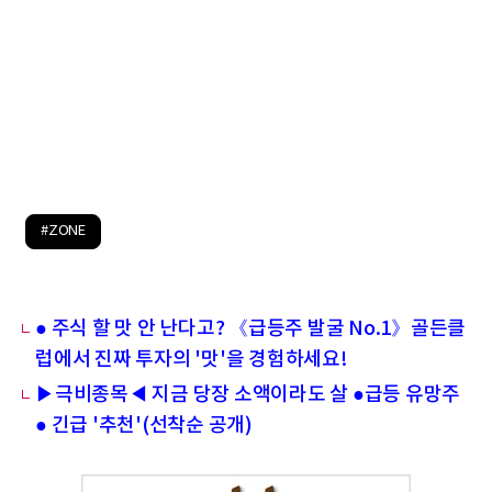
#ZONE
● 주식 할 맛 안 난다고? 《급등주 발굴 No.1》골든클
럽에서 진짜 투자의 '맛'을 경험하세요!
▶극비종목◀ 지금 당장 소액이라도 살 ●급등 유망주
● 긴급 '추천'(선착순 공개)