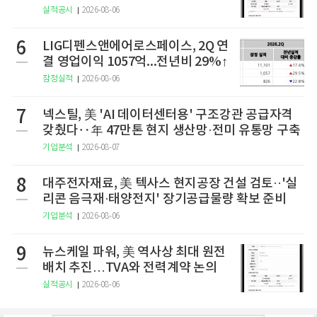
실적공시
2026-08-06
6
LIG디펜스앤에어로스페이스, 2Q 연
결 영업이익 1057억...전년비 29%↑
잠정실적
2026-08-06
7
넥스틸, 美 'AI 데이터센터용' 구조강관 공급자격
갖췄다‥年 47만톤 현지 생산망·전미 유통망 구축
기업분석
2026-08-07
8
대주전자재료, 美 텍사스 현지공장 건설 검토··'실
리콘 음극재·태양전지' 장기공급물량 확보 준비
기업분석
2026-08-06
9
뉴스케일 파워, 美 역사상 최대 원전
배치 추진…TVA와 전력계약 논의
실적공시
2026-08-06