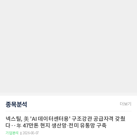
종목분석
더보기
넥스틸, 美 'AI 데이터센터용' 구조강관 공급자격 갖췄
다‥年 47만톤 현지 생산망·전미 유통망 구축
기업분석
2026-08-07