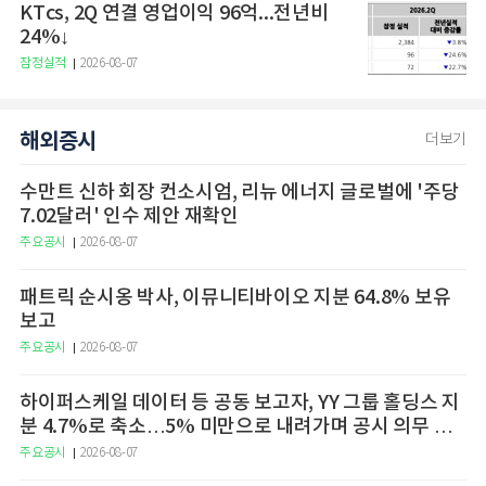
KTcs, 2Q 연결 영업이익 96억...전년비
24%↓
잠정실적
2026-08-07
해외증시
더보기
수만트 신하 회장 컨소시엄, 리뉴 에너지 글로벌에 '주당
7.02달러' 인수 제안 재확인
주요공시
2026-08-07
패트릭 순시옹 박사, 이뮤니티바이오 지분 64.8% 보유
보고
주요공시
2026-08-07
하이퍼스케일 데이터 등 공동 보고자, YY 그룹 홀딩스 지
분 4.7%로 축소…5% 미만으로 내려가며 공시 의무 종
료
주요공시
2026-08-07