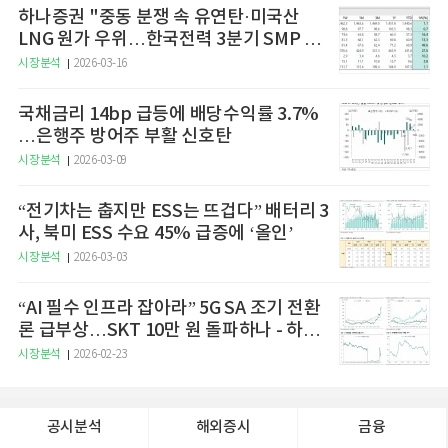
하나증권 "중동 분쟁 속 유연탄·미국산
LNG 원가 우위…한국전력 3분기 SMP 상
승 전망"
시장분석
2026-03-16
국채금리 14bp 급등에 배당수익률 3.7%
…은행주 방어주 부활 신호탄
시장분석
2026-03-09
“전기차는 춥지만 ESS는 뜨겁다” 배터리 3
사, 북미 ESS 수요 45% 급증에 ‘올인’
시장분석
2026-03-03
“AI 필수 인프라 잡아라” 5G SA 조기 전환
론 급부상…SKT 10만 원 돌파하나 - 하나
증권
시장분석
2026-02-23
공시분석
해외증시
금융