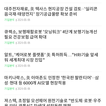
대주전자재료, 美 텍사스 현지공장 건설 검토··'실리콘
음극재·태양전지' 장기공급물량 확보 준비
기업분석
2026-08-06
큐렉소, 보행재활로봇 '모닝워크' 4단계 보행기능개선
필요 건강보험 급여 확대
기업분석
2026-08-06
알트, '케어로봇 플랫폼' 美 특허취득…"HRI기술 앞세
워 세계최대 시장 진입"
기업분석
2026-08-06
마키나락스, 美 아마존도 인정한 '한국판 팔란티어'··삼
성·현대 등 6000개 AI모델 현장적용
기업분석
2026-08-06
져스텍, 초정밀 모션제어 원천기술로 "반도체·로봇·우주