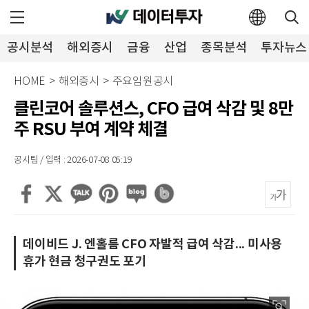
공시분석
해외증시
금융
산업
종목분석
투자뉴스
HOME
>
해외증시
>
주요임원공시
클린코어 솔루션스, CFO 급여 삭감 및 8만
주 RSU 부여 계약 체결
공시팀 / 입력 : 2026-07-08 05:19
데이비드 J. 엔홀름 CFO 자발적 급여 삭감... 미사용
휴가 현금 청구권도 포기