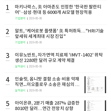
1
마키나락스, 美 아마존도 인정한 '한국판 팔란티
어'··삼성·현대 등 6000개 AI모델 현장적용
기업분석
2026-08-06
2
알트, '케어로봇 플랫폼' 美 특허취득…"HRI기술
앞세워 세계최대 시장 진입"
기업분석
2026-08-06
3
이뮤노반트, 자가면역 치료제 'IMVT-1402' 위탁
생산 2280만 달러 규모 계약 체결
실적공시
2026-08-06
4
인슐릿, 옴니팟 결함 소송·비용 악재
직면...이오플로우 소송은 재심의 청
구
실적공시
2026-08-06
5
아이온큐, 2분기 매출 287% 급증한
8010만 달러…연간 전망치 상향