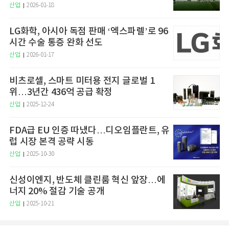
산업
2026-01-18
LG화학, 아시아 독점 판매 ‘엑스파렐’로 96
시간 수술 통증 완화 선도
산업
2026-01-17
비츠로셀, 스마트 미터용 전지 글로벌 1
위…3년간 436억 공급 확정
산업
2025-12-24
FDA급 EU 인증 따냈다…디오임플란트, 유
럽 시장 본격 공략 시동
산업
2025-10-30
신성이엔지, 반도체 클린룸 혁신 앞장…에
너지 20% 절감 기술 공개
산업
2025-10-21