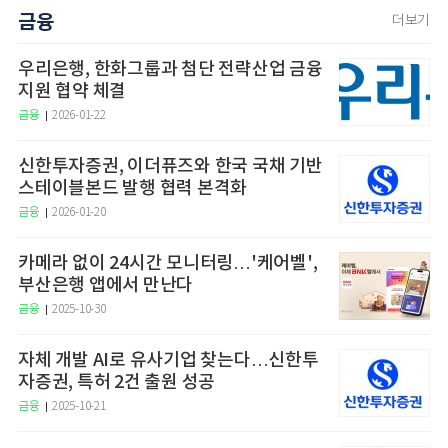
금융
더보기
우리은행, 한화그룹과 첨단 전략산업 금융
지원 협약 체결
금융
2026-01-22
신한투자증권, 이더퓨즈와 한국 국채 기반
스테이블본드 발행 협력 본격화
금융
2026-01-20
카메라 없이 24시간 모니터링…'케어벨',
부산은행 앱에서 만난다
금융
2025-10-30
자체 개발 AI로 유사기업 찾는다…신한투
자증권, 특허 2건 출원 성공
금융
2025-10-21