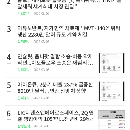
2
알트, '케어로봇 플랫폼' 美 특허취득…"HRI기술
앞세워 세계최대 시장 진입"
기업분석
2026-08-06
3
이뮤노반트, 자가면역 치료제 'IMVT-1402' 위탁
생산 2280만 달러 규모 계약 체결
실적공시
2026-08-06
4
인슐릿, 옴니팟 결함 소송·비용 악재
직면...이오플로우 소송은 재심의 청
구
실적공시
2026-08-06
5
아이온큐, 2분기 매출 287% 급증한
8010만 달러…연간 전망치 상향
실적공시
2026-08-06
6
LIG디펜스앤에어로스페이스, 2Q 연
결 영업이익 1057억...전년비 29%↑
잠정실적
2026-08-06