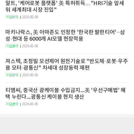
알트, '케어로봇 플랫폼' 美 특허취득…"HRI기술 앞세
워 세계최대 시장 진입"
기업분석
2026-08-06
마키나락스, 美 아마존도 인정한 '한국판 팔란티어'··삼
성·현대 등 6000개 AI모델 현장적용
기업분석
2026-08-06
져스텍, 초정밀 모션제어 원천기술로 "반도체·로봇·우주
용 모터·광통신" 차세대 성장동력 재편
기업분석
2026-08-05
티엠씨, 중국산 광케이블 수입금지...美 '우선구매법' 혜
택 누린다...광통신 케이블 현지 생산
기업분석
2026-08-05