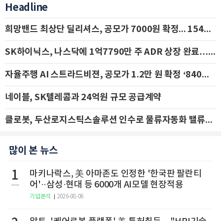
Headline
희망밴드 최상단 딜리셔스, 공모가 7000원 확정... 154억 규모 IPO 돌입
SK하이닉스, 나스닥에 1억7790만 주 ADR 상장 완료…29일 국내 추가 상장
자율주행 AI 스트라드비젼, 공모가 1.2만 원 확정 ‘840억 수혈’
네이블, SK텔레콤과 24억원 규모 공급계약
클로봇, 두산로지스틱스솔루션 인수로 물류자동화 밸류체인 확장 추진 - IBK투자증권
많이 본 뉴스
1
마키나락스, 美 아마존도 인정한 '한국판 팔란티
어'··삼성·현대 등 6000개 AI모델 현장적용
기업분석
2026-08-06