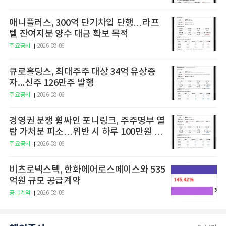
애니플러스, 300억 단기차입 단행…라프
텔 잔여지분 양수 대금 확보 목적
주요공시
2026-08-06
큐로홀딩스, 최대주주 대상 34억 유상증
자...신주 126만주 발행
주요공시
2026-08-06
경영권 분쟁 휩싸인 포니링크, 주주명부 열
람 가처분 피소…위반 시 하루 100만원 청
구
주요공시
2026-08-06
비츠로넥스텍, 한화에어로스페이스와 535
억원 규모 공급계약
공급계약
2026-08-06