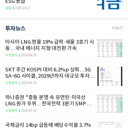
ESG 등급
금융
2025-10-17
투자뉴스
더보기
아시아 LNG 현물 19% 급락·새울 3호기 시
동…국내 에너지 지형 대전환 가속
시장분석
2026-04-20
SKT 주간 KOSPI 대비 6.2%p 상회…5G
SA~6G 사이클, 2029년까지 대규모 투자
예고
시장분석
2026-04-13
하나증권 "중동 분쟁 속 유연탄·미국산
LNG 원가 우위…한국전력 3분기 SMP 상
승 전망"
시장분석
2026-03-16
국채금리 14bp 급등에 배당수익률 3.7%