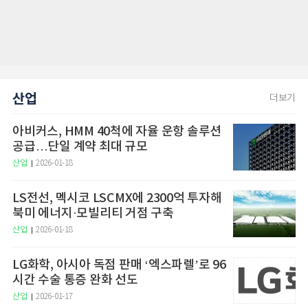
산업
더보기
아비커스, HMM 40척에 자율 운항 솔루션
공급…단일 계약 최대 규모
산업
2026-01-18
LS전선, 멕시코 LSCMX에 2300억 투자해
북미 에너지·모빌리티 거점 구축
산업
2026-01-18
LG화학, 아시아 독점 판매 ‘엑스파렐’로 96
시간 수술 통증 완화 선도
산업
2026-01-17