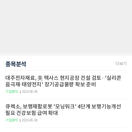
종목분석
더보기
대주전자재료, 美 텍사스 현지공장 건설 검토··'실리콘
음극재·태양전지' 장기공급물량 확보 준비
기업분석
2026-08-06
큐렉소, 보행재활로봇 '모닝워크' 4단계 보행기능개선
필요 건강보험 급여 확대
기업분석
2026-08-06