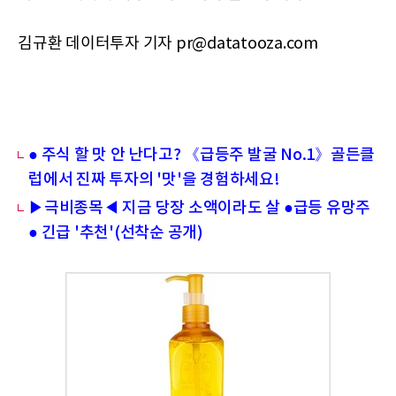
김규환 데이터투자 기자 pr@datatooza.com
● 주식 할 맛 안 난다고? 《급등주 발굴 No.1》골든클
럽에서 진짜 투자의 '맛'을 경험하세요!
▶극비종목◀ 지금 당장 소액이라도 살 ●급등 유망주
● 긴급 '추천'(선착순 공개)