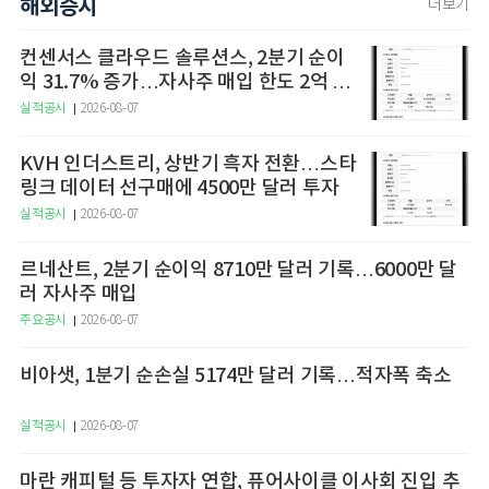
해외증시
더보기
컨센서스 클라우드 솔루션스, 2분기 순이
익 31.7% 증가…자사주 매입 한도 2억 달
러로 확대
실적공시
2026-08-07
KVH 인더스트리, 상반기 흑자 전환…스타
링크 데이터 선구매에 4500만 달러 투자
실적공시
2026-08-07
르네산트, 2분기 순이익 8710만 달러 기록…6000만 달
러 자사주 매입
주요공시
2026-08-07
비아샛, 1분기 순손실 5174만 달러 기록…적자폭 축소
실적공시
2026-08-07
마란 캐피털 등 투자자 연합, 퓨어사이클 이사회 진입 추