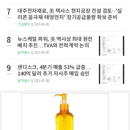
7
대주전자재료, 美 텍사스 현지공장 건설 검토··'실
리콘 음극재·태양전지' 장기공급물량 확보 준비
기업분석
2026-08-06
8
뉴스케일 파워, 美 역사상 최대 원전
배치 추진…TVA와 전력계약 논의
실적공시
2026-08-06
9
샌디스크, 4분기 매출 51% 급증…
140억 달러 추가 자사주 매입 승인
실적공시
2026-08-06