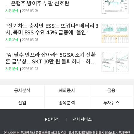
…은행주 방어주 부활 신호탄
시장분석
2026-03-09
“전기차는 춥지만 ESS는 뜨겁다” 배터리 3
사, 북미 ESS 수요 45% 급증에 ‘올인’
시장분석
2026-03-03
“AI 필수 인프라 잡아라” 5G SA 조기 전환
론 급부상…SKT 10만 원 돌파하나 - 하나
증권
시장분석
2026-02-23
공시분석
해외증시
금융
산업
종목분석
투자뉴스
PC 버전
전체서비스
본 사이트는 투자권유나 종목추천을 하지 않으며, 유사투자자문업을 영위하지 않습니다. 투자판단