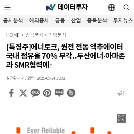
공시분석
해외증시
금융
산업
종목분석
투자뉴스
HOME
>
종목분석
>
기업분석
[특징주]에너토크, 원전 전동 액추에이터
국내 점유율 70% 부각..두산에너·아마존
과 SMR협력에↑
김규환 기자 / 입력 : 2025-09-24 10:32