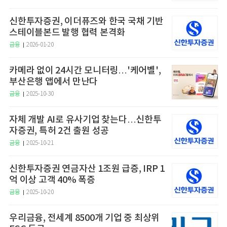
신한투자증권, 이더퓨즈와 한국 국채 기반
스테이블본드 발행 협력 본격화
금융
2026-01-20
카메라 없이 24시간 모니터링…'케어벨',
부산은행 앱에서 만난다
금융
2025-10-30
자체 개발 AI로 유사기업 찾는다…신한투
자증권, 특허 2건 출원 성공
금융
2025-10-21
신한투자증권 연금자산 1조원 급증, IRP 1
억 이상 고객 40% 폭증
금융
2025-10-20
우리금융, 전세계 8500개 기업 중 최상위