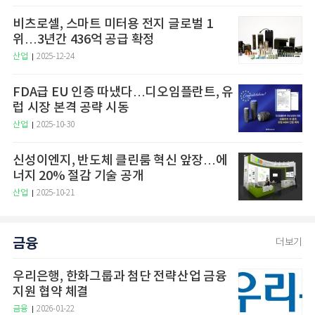
비츠로셀, 스마트 미터용 전지 글로벌 1
위…3년간 436억 공급 확정
산업
2025-12-24
FDA급 EU 인증 따냈다…디오임플란트, 유
럽 시장 본격 공략 시동
산업
2025-10-30
신성이엔지, 반도체 클린룸 혁신 앞장…에
너지 20% 절감 기술 공개
산업
2025-10-21
금융
더보기
우리은행, 한화그룹과 첨단 전략산업 금융
지원 협약 체결
금융
2026-01-22