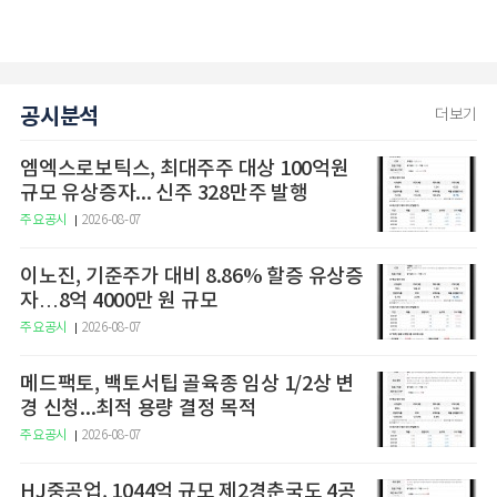
공시분석
더보기
엠엑스로보틱스, 최대주주 대상 100억원
규모 유상증자... 신주 328만주 발행
주요공시
2026-08-07
이노진, 기준주가 대비 8.86% 할증 유상증
자…8억 4000만 원 규모
주요공시
2026-08-07
메드팩토, 백토서팁 골육종 임상 1/2상 변
경 신청...최적 용량 결정 목적
주요공시
2026-08-07
HJ중공업, 1044억 규모 제2경춘국도 4공