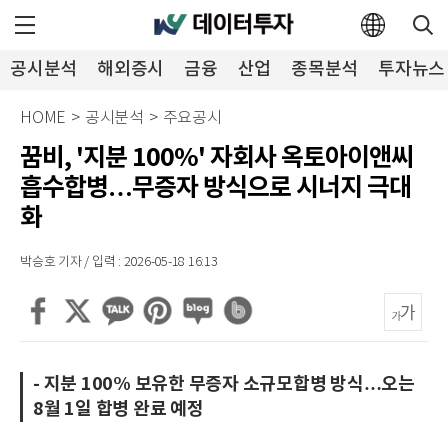
공시분석
해외증시
금융
산업
종목분석
투자뉴스
HOME
>
공시분석
>
주요공시
꿈비, '지분 100%' 자회사 옥토아이앤씨
흡수합병…무증자 방식으로 시너지 극대
화
박승호 기자 / 입력 : 2026-05-18 16:13
- 지분 100% 보유한 무증자 소규모합병 방식…오는
8월 1일 합병 완료 예정