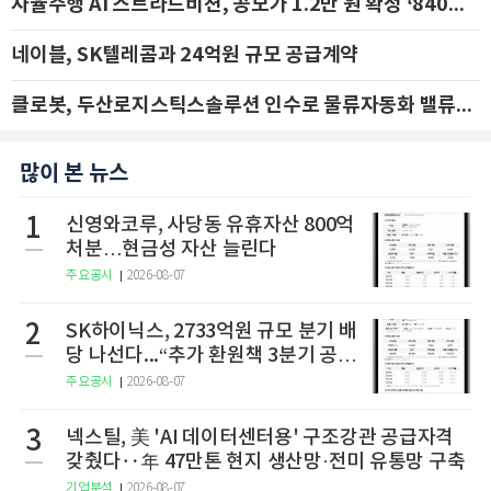
자율주행 AI 스트라드비젼, 공모가 1.2만 원 확정 ‘840억 수혈’
네이블, SK텔레콤과 24억원 규모 공급계약
클로봇, 두산로지스틱스솔루션 인수로 물류자동화 밸류체인 확장 추진 - IBK투자증권
많이 본 뉴스
1
신영와코루, 사당동 유휴자산 800억
처분…현금성 자산 늘린다
주요공시
2026-08-07
2
SK하이닉스, 2733억원 규모 분기 배
당 나선다...“추가 환원책 3분기 공
개”
주요공시
2026-08-07
3
넥스틸, 美 'AI 데이터센터용' 구조강관 공급자격
갖췄다‥年 47만톤 현지 생산망·전미 유통망 구축
기업분석
2026-08-07