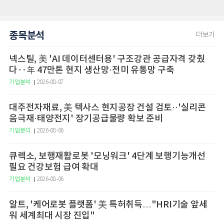
종목분석
더보기
넥스틸, 美 'AI 데이터센터용' 구조강관 공급자격 갖췄
다‥年 47만톤 현지 생산망·전미 유통망 구축
기업분석
2026-08-07
대주전자재료, 美 텍사스 현지공장 건설 검토··'실리콘
음극재·태양전지' 장기공급물량 확보 준비
기업분석
2026-08-06
큐렉소, 보행재활로봇 '모닝워크' 4단계 보행기능개선
필요 건강보험 급여 확대
기업분석
2026-08-06
알트, '케어로봇 플랫폼' 美 특허취득…"HRI기술 앞세
워 세계최대 시장 진입"