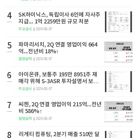
4
SK하이닉스, 독립이사 6인에 자사주
지급... 1억 2259만원 규모 처분
주요공시
2026-08-07
5
파마리서치, 2Q 연결 영업이익 664
억...전년비 18%↑
잠정실적
2026-08-07
6
아이온큐, 보통주 195만 8951주 재
매각 위해 S-3ASR 투자설명서 보충
서 제출
주요공시
2026-08-07
7
씨젠, 2Q 연결 영업이익 215억...전년
비 586%↑
잠정실적
2026-08-07
8
리게티 컴퓨팅, 2분기 매출 510만 달