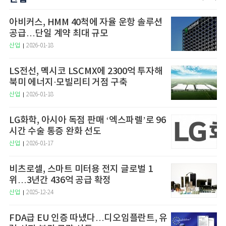
아비커스, HMM 40척에 자율 운항 솔루션
공급…단일 계약 최대 규모
산업
2026-01-18
LS전선, 멕시코 LSCMX에 2300억 투자해
북미 에너지·모빌리티 거점 구축
산업
2026-01-18
LG화학, 아시아 독점 판매 ‘엑스파렐’로 96
시간 수술 통증 완화 선도
산업
2026-01-17
비츠로셀, 스마트 미터용 전지 글로벌 1
위…3년간 436억 공급 확정
산업
2025-12-24
FDA급 EU 인증 따냈다…디오임플란트, 유