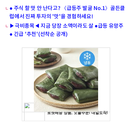
● 주식 할 맛 안 난다고? 《급등주 발굴 No.1》골든클
럽에서 진짜 투자의 '맛'을 경험하세요!
▶극비종목◀ 지금 당장 소액이라도 살 ●급등 유망주
● 긴급 '추천'(선착순 공개)