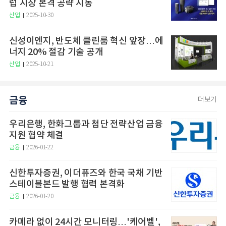
럽 시장 본격 공략 시동
산업
2025-10-30
신성이엔지, 반도체 클린룸 혁신 앞장…에
너지 20% 절감 기술 공개
산업
2025-10-21
금융
더보기
우리은행, 한화그룹과 첨단 전략산업 금융
지원 협약 체결
금융
2026-01-22
신한투자증권, 이더퓨즈와 한국 국채 기반
스테이블본드 발행 협력 본격화
금융
2026-01-20
카메라 없이 24시간 모니터링…'케어벨',