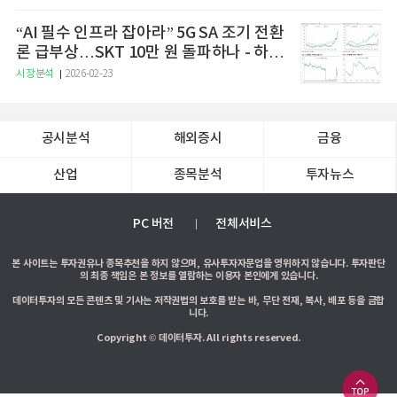
“AI 필수 인프라 잡아라” 5G SA 조기 전환
론 급부상…SKT 10만 원 돌파하나 - 하나
증권
시장분석
2026-02-23
공시분석
해외증시
금융
산업
종목분석
투자뉴스
PC 버전
전체서비스
본 사이트는 투자권유나 종목추천을 하지 않으며, 유사투자자문업을 영위하지 않습니다. 투자판단
의 최종 책임은 본 정보를 열람하는 이용자 본인에게 있습니다.
데이터투자의 모든 콘텐츠 및 기사는 저작권법의 보호를 받는 바, 무단 전재, 복사, 배포 등을 금합
니다.
Copyright © 데이터투자. All rights reserved.