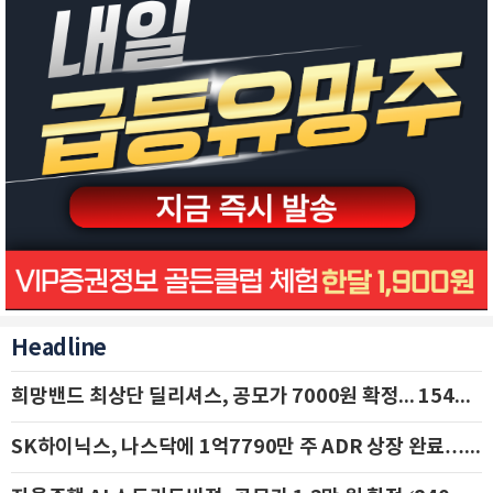
Headline
희망밴드 최상단 딜리셔스, 공모가 7000원 확정... 154억 규모 IPO 돌입
SK하이닉스, 나스닥에 1억7790만 주 ADR 상장 완료…29일 국내 추가 상장