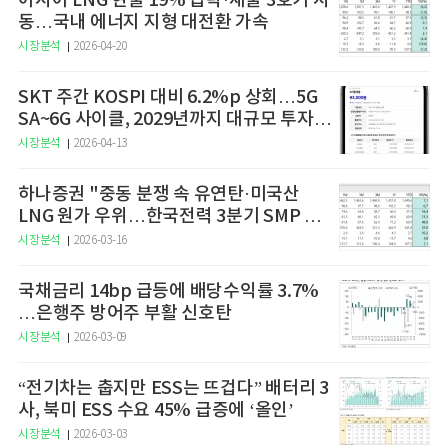
아시아 LNG 현물 19% 급락·새울 3호기 시
동…국내 에너지 지형 대전환 가속
시장분석
2026-04-20
SKT 주간 KOSPI 대비 6.2%p 상회…5G
SA~6G 사이클, 2029년까지 대규모 투자
예고
시장분석
2026-04-13
하나증권 "중동 분쟁 속 유연탄·미국산
LNG 원가 우위…한국전력 3분기 SMP 상
승 전망"
시장분석
2026-03-16
국채금리 14bp 급등에 배당수익률 3.7%
…은행주 방어주 부활 신호탄
시장분석
2026-03-09
“전기차는 춥지만 ESS는 뜨겁다” 배터리 3
사, 북미 ESS 수요 45% 급증에 ‘올인’
시장분석
2026-03-03