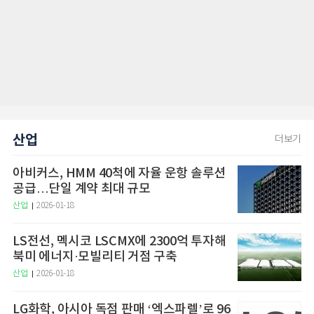
산업
더보기
아비커스, HMM 40척에 자율 운항 솔루션
공급…단일 계약 최대 규모
산업
2026-01-18
LS전선, 멕시코 LSCMX에 2300억 투자해
북미 에너지·모빌리티 거점 구축
산업
2026-01-18
LG화학, 아시아 독점 판매 ‘엑스파렐’로 96