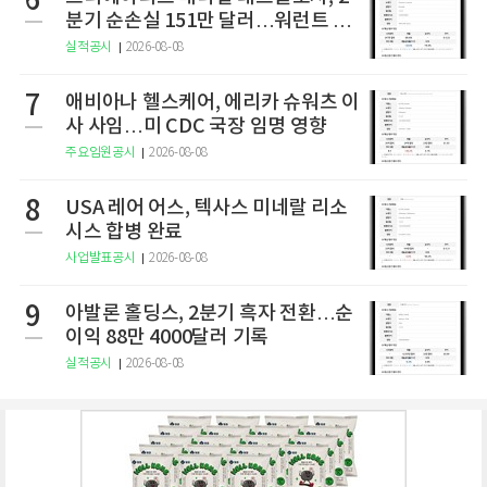
6
분기 순손실 151만 달러…워런트 행
사로 446만 달러 조달
실적공시
2026-08-08
7
애비아나 헬스케어, 에리카 슈워츠 이
사 사임…미 CDC 국장 임명 영향
주요임원공시
2026-08-08
8
USA 레어 어스, 텍사스 미네랄 리소
시스 합병 완료
사업발표공시
2026-08-08
9
아발론 홀딩스, 2분기 흑자 전환…순
이익 88만 4000달러 기록
실적공시
2026-08-08