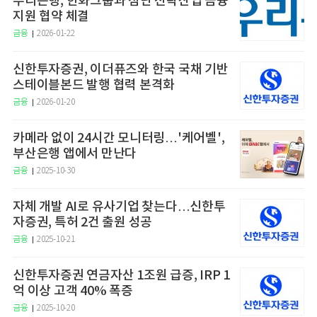
우리은행, 한화그룹과 첨단 전략산업 금융
지원 협약 체결
금융
2026-01-22
신한투자증권, 이더퓨즈와 한국 국채 기반
스테이블본드 발행 협력 본격화
금융
2026-01-20
카메라 없이 24시간 모니터링…'케어벨',
부산은행 앱에서 만난다
금융
2025-10-30
자체 개발 AI로 유사기업 찾는다…신한투
자증권, 특허 2건 출원 성공
금융
2025-10-21
신한투자증권 연금자산 1조원 급증, IRP 1
억 이상 고객 40% 폭증
금융
2025-10-20