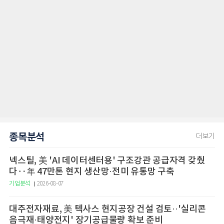
종목분석
더보기
넥스틸, 美 'AI 데이터센터용' 구조강관 공급자격 갖췄
다‥年 47만톤 현지 생산망·전미 유통망 구축
기업분석
2026-08-07
대주전자재료, 美 텍사스 현지공장 건설 검토··'실리콘
음극재·태양전지' 장기공급물량 확보 준비