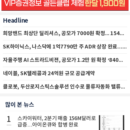
Headline
희망밴드 최상단 딜리셔스, 공모가 7000원 확정... 154억 규모 IPO 돌입
SK하이닉스, 나스닥에 1억7790만 주 ADR 상장 완료…29일 국내 추가 상장
자율주행 AI 스트라드비젼, 공모가 1.2만 원 확정 ‘840억 수혈’
네이블, SK텔레콤과 24억원 규모 공급계약
클로봇, 두산로지스틱스솔루션 인수로 물류자동화 밸류체인 확장 추진 - IBK투자증권
많이 본 뉴스
1
스카이워터, 2분기 매출 156M달러로
급증…아이온큐와 합병 완료