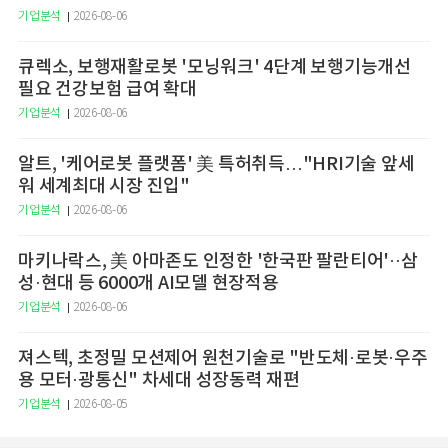
기업분석
2026-08-06
큐렉소, 보행재활로봇 '모닝워크' 4단계 보행기능개선
필요 건강보험 급여 확대
기업분석
2026-08-06
알트, '케어로봇 플랫폼' 美 특허취득…"HRI기술 앞세
워 세계최대 시장 진입"
기업분석
2026-08-06
마키나락스, 美 아마존도 인정한 '한국판 팔란티어'··삼
성·현대 등 6000개 AI모델 현장적용
기업분석
2026-08-06
져스텍, 초정밀 모션제어 원천기술로 "반도체·로봇·우주
용 모터·광통신" 차세대 성장동력 재편
기업분석
2026-08-05