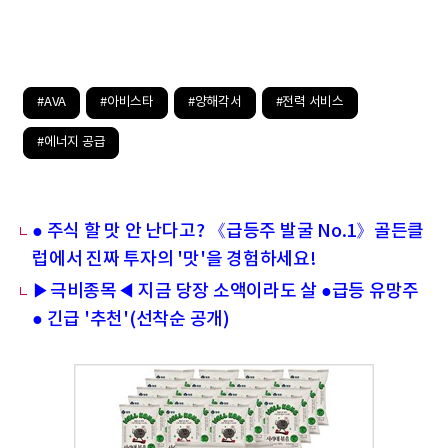
#AVA
#아비스타
#양해각서
#전력 서비스
#에너지 공급
● 주식 할 맛 안 난다고? 《급등주 발굴 No.1》골든클
럽에서 진짜 투자의 '맛'을 경험하세요!
▶극비종목◀ 지금 당장 소액이라도 살 ●급등 유망주
● 긴급 '추천'(선착순 공개)