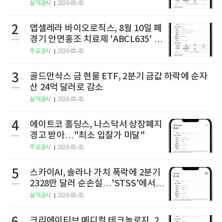
실적공시
2026-08-08
2
앱셀레라 바이오로직스, 8월 10일 폐
경기 안면홍조 치료제 'ABCL635' 임
상 2상 결과 발표
주요공시
2026-08-08
3
골드만삭스 금 현물 ETF, 2분기 금값 하락에 순자
산 24억 달러로 감소
실적공시
2026-08-08
4
에이트코 홀딩스, 나스닥서 상장폐지
경고 받아…"최소 입찰가 미달"
주요공시
2026-08-08
5
스카이AI, 솔라나 가치 폭락에 2분기
2328만 달러 순손실…'STSS'에서
사명·티커 변경 완료
실적공시
2026-08-08
크리에이티브 메디컬 테크놀로지, 2