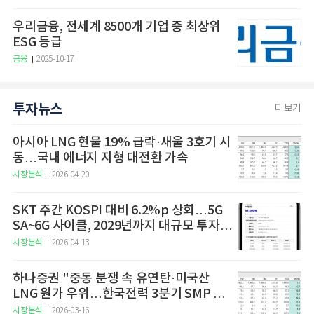
우리금융, 전세계 8500개 기업 중 최상위
ESG 등급
금융
2025-10-17
투자뉴스
더보기
아시아 LNG 현물 19% 급락·새울 3호기 시
동…국내 에너지 지형 대전환 가속
시장분석
2026-04-20
SKT 주간 KOSPI 대비 6.2%p 상회…5G
SA~6G 사이클, 2029년까지 대규모 투자
예고
시장분석
2026-04-13
하나증권 "중동 분쟁 속 유연탄·미국산
LNG 원가 우위…한국전력 3분기 SMP 상
승 전망"
시장분석
2026-03-16