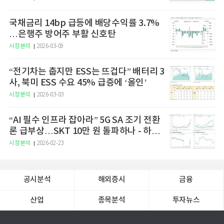
국채금리 14bp 급등에 배당수익률 3.7%
…은행주 방어주 부활 신호탄
시장분석
2026-03-09
“전기차는 춥지만 ESS는 뜨겁다” 배터리 3
사, 북미 ESS 수요 45% 급증에 ‘올인’
시장분석
2026-03-03
“AI 필수 인프라 잡아라” 5G SA 조기 전환
론 급부상…SKT 10만 원 돌파하나 - 하나
증권
시장분석
2026-02-23
공시분석
해외증시
금융
산업
종목분석
투자뉴스