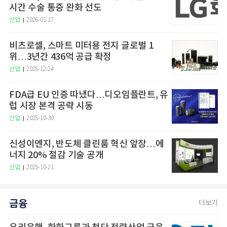
시간 수술 통증 완화 선도
산업
2026-01-17
비츠로셀, 스마트 미터용 전지 글로벌 1
위…3년간 436억 공급 확정
산업
2025-12-24
FDA급 EU 인증 따냈다…디오임플란트, 유
럽 시장 본격 공략 시동
산업
2025-10-30
신성이엔지, 반도체 클린룸 혁신 앞장…에
너지 20% 절감 기술 공개
산업
2025-10-21
금융
더보기