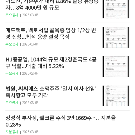
이노진, 기준주가 대비 8.86% 할증 유상증
자…8억 4000만 원 규모
주요공시
2026-08-07
메드팩토, 백토서팁 골육종 임상 1/2상 변
경 신청...최적 용량 결정 목적
주요공시
2026-08-07
HJ중공업, 1044억 규모 제2경춘국도 4공
구 낙찰...매출 대비 5.22%
주요공시
2026-08-07
법원, 씨씨에스 소액주주 '일시 이사 선임'
즉시항고 모두 기각
주요공시
2026-08-07
정성식 부사장, 웰크론 주식 3만1669주 ↑…지분율
0.28%
지분공시
2026-08-07