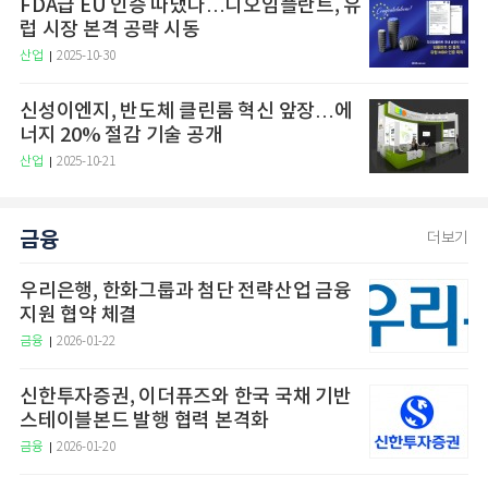
FDA급 EU 인증 따냈다…디오임플란트, 유
럽 시장 본격 공략 시동
산업
2025-10-30
신성이엔지, 반도체 클린룸 혁신 앞장…에
너지 20% 절감 기술 공개
산업
2025-10-21
금융
더보기
우리은행, 한화그룹과 첨단 전략산업 금융
지원 협약 체결
금융
2026-01-22
신한투자증권, 이더퓨즈와 한국 국채 기반
스테이블본드 발행 협력 본격화
금융
2026-01-20