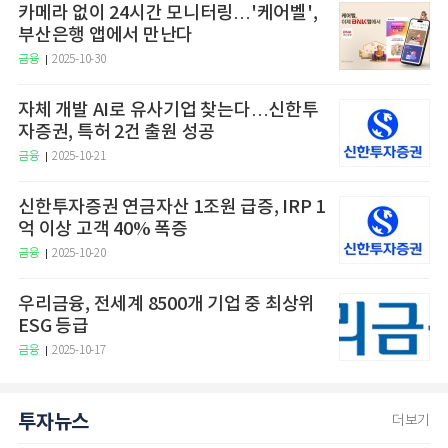
카메라 없이 24시간 모니터링…'케어벨',
부산은행 앱에서 만난다
금융
2025-10-30
자체 개발 AI로 유사기업 찾는다…신한투
자증권, 특허 2건 출원 성공
금융
2025-10-21
신한투자증권 연금자산 1조원 급증, IRP 1
억 이상 고객 40% 폭증
금융
2025-10-20
우리금융, 전세계 8500개 기업 중 최상위
ESG 등급
금융
2025-10-17
투자뉴스
더보기