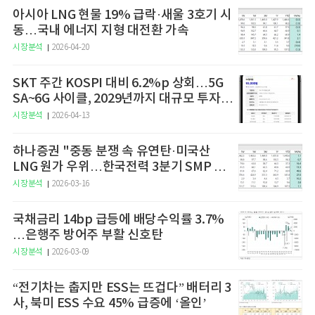
아시아 LNG 현물 19% 급락·새울 3호기 시
동…국내 에너지 지형 대전환 가속
시장분석
2026-04-20
SKT 주간 KOSPI 대비 6.2%p 상회…5G
SA~6G 사이클, 2029년까지 대규모 투자
예고
시장분석
2026-04-13
하나증권 "중동 분쟁 속 유연탄·미국산
LNG 원가 우위…한국전력 3분기 SMP 상
승 전망"
시장분석
2026-03-16
국채금리 14bp 급등에 배당수익률 3.7%
…은행주 방어주 부활 신호탄
시장분석
2026-03-09
“전기차는 춥지만 ESS는 뜨겁다” 배터리 3
사, 북미 ESS 수요 45% 급증에 ‘올인’