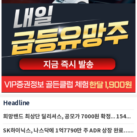
Headline
희망밴드 최상단 딜리셔스, 공모가 7000원 확정... 154억 규모 IPO 돌입
SK하이닉스, 나스닥에 1억7790만 주 ADR 상장 완료…29일 국내 추가 상장