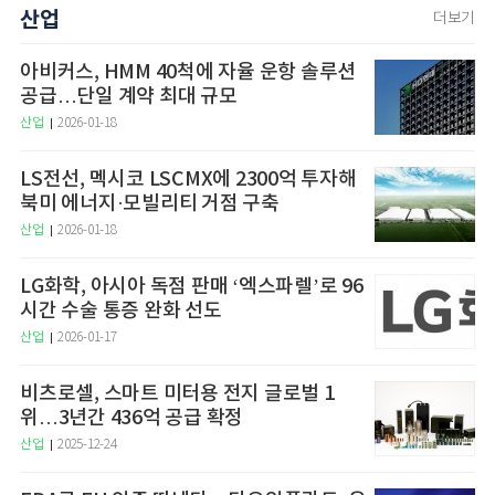
산업
더보기
아비커스, HMM 40척에 자율 운항 솔루션
공급…단일 계약 최대 규모
산업
2026-01-18
LS전선, 멕시코 LSCMX에 2300억 투자해
북미 에너지·모빌리티 거점 구축
산업
2026-01-18
LG화학, 아시아 독점 판매 ‘엑스파렐’로 96
시간 수술 통증 완화 선도
산업
2026-01-17
비츠로셀, 스마트 미터용 전지 글로벌 1
위…3년간 436억 공급 확정
산업
2025-12-24