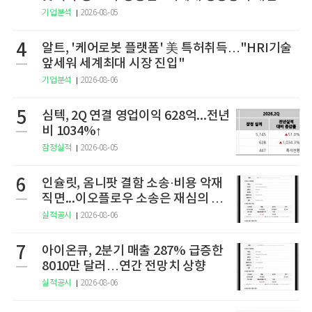
기업분석
2026-08-05
4
알트, '케어로봇 플랫폼' 美 특허취득…"HRI기술
앞세워 세계최대 시장 진입"
기업분석
2026-08-06
5
심텍, 2Q 연결 영업이익 628억...전년
비 1034%↑
잠정실적
2026-08-05
6
인슐릿, 옴니팟 결함 소송·비용 악재
직면...이오플로우 소송은 재심의 청
구
실적공시
2026-08-06
7
아이온큐, 2분기 매출 287% 급증한
8010만 달러…연간 전망치 상향
실적공시
2026-08-06