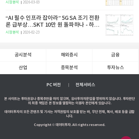
시장분석
2026-03-03
“AI 필수 인프라 잡아라” 5G SA 조기 전환
론 급부상…SKT 10만 원 돌파하나 - 하나
증권
시장분석
2026-02-23
공시분석
해외증시
금융
산업
종목분석
투자뉴스
PC 버전
전체서비스
본 사이트는 투자권유나 종목추천을 하지 않으며, 유사투자자문업을 영위하지 않습니다. 투자판단
의 최종 책임은 본 정보를 열람하는 이용자 본인에게 있습니다.
데이터투자의 모든 콘텐츠 및 기사는 저작권법의 보호를 받는 바, 무단 전재, 복사, 배포 등을 금합
니다.
Copyright © 데이터투자. All rights reserved.