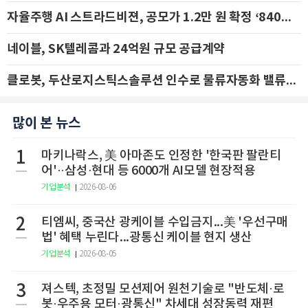
자율주행 AI 스트라드비젼, 공모가 1.2만 원 확정 ‘840억 수혈’
네이블, SK텔레콤과 24억원 규모 공급계약
클로봇, 두산로지스틱스솔루션 인수로 물류자동화 밸류체인 확장 추진 - IBK투자증권
많이 본 뉴스
1
마키나락스, 美 아마존도 인정한 '한국판 팔란티
어'··삼성·현대 등 6000개 AI모델 현장적용
기업분석
2026-08-06
2
티엠씨, 중국산 광케이블 수입금지...美 '우선구매
법' 혜택 누린다...광통신 케이블 현지 생산
기업분석
2026-08-05
3
져스텍, 초정밀 모션제어 원천기술로 "반도체·로
봇·우주용 모터·광통신" 차세대 성장동력 재편