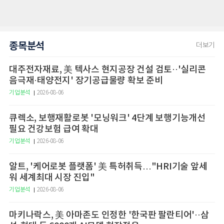
종목분석
더보기
대주전자재료, 美 텍사스 현지공장 건설 검토··'실리콘
음극재·태양전지' 장기공급물량 확보 준비
기업분석
2026-08-06
큐렉소, 보행재활로봇 '모닝워크' 4단계 보행기능개선
필요 건강보험 급여 확대
기업분석
2026-08-06
알트, '케어로봇 플랫폼' 美 특허취득…"HRI기술 앞세
워 세계최대 시장 진입"
기업분석
2026-08-06
마키나락스, 美 아마존도 인정한 '한국판 팔란티어'··삼