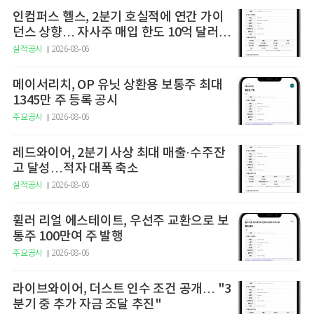
인컴퍼스 헬스, 2분기 호실적에 연간 가이
던스 상향… 자사주 매입 한도 10억 달러로
확대
실적공시
2026-08-06
메이서리치, OP 유닛 상환용 보통주 최대
1345만 주 등록 공시
주요공시
2026-08-06
레드와이어, 2분기 사상 최대 매출·수주잔
고 달성…적자 대폭 축소
실적공시
2026-08-06
휠러 리얼 에스테이트, 우선주 교환으로 보
통주 100만여 주 발행
주요공시
2026-08-06
라이브와이어, 더스트 인수 조건 공개… "3
분기 중 추가 자금 조달 추진"