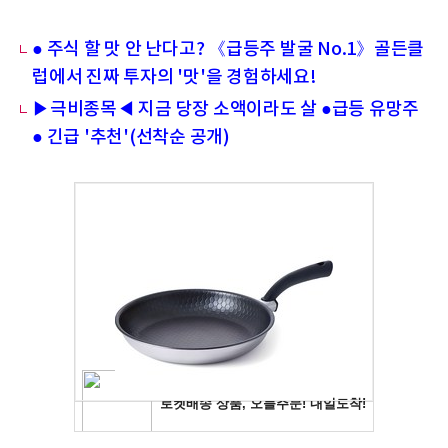
● 주식 할 맛 안 난다고? 《급등주 발굴 No.1》골든클
럽에서 진짜 투자의 '맛'을 경험하세요!
▶극비종목◀ 지금 당장 소액이라도 살 ●급등 유망주
● 긴급 '추천'(선착순 공개)