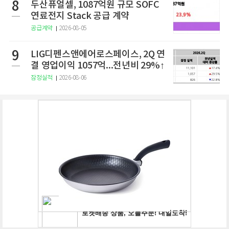
8
두산퓨얼셀, 1087억원 규모 SOFC
연료전지 Stack 공급 계약
공급계약
2026-08-05
9
LIG디펜스앤에어로스페이스, 2Q 연
결 영업이익 1057억...전년비 29%↑
잠정실적
2026-08-06