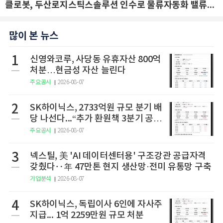
클로봇, 두산로지스틱스솔루션 인수로 물류자동화 밸류체인 확장 추진 - IBK투자증권
많이 본 뉴스
1
신영와코루, 사당동 유휴자산 800억
처분…현금성 자산 늘린다
주요공시
2026-08-07
2
SK하이닉스, 2733억원 규모 분기 배
당 나선다...“추가 환원책 3분기 공
개”
주요공시
2026-08-07
3
넥스틸, 美 'AI 데이터센터용' 구조강관 공급자격
갖췄다‥年 47만톤 현지 생산망·전미 유통망 구축
기업분석
2026-08-07
4
SK하이닉스, 독립이사 6인에 자사주
지급... 1억 2259만원 규모 처분