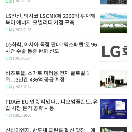
산업
2026-01-18
LS전선, 멕시코 LSCMX에 2300억 투자해
북미 에너지·모빌리티 거점 구축
산업
2026-01-18
LG화학, 아시아 독점 판매 ‘엑스파렐’로 96
시간 수술 통증 완화 선도
산업
2026-01-17
비츠로셀, 스마트 미터용 전지 글로벌 1
위…3년간 436억 공급 확정
산업
2025-12-24
FDA급 EU 인증 따냈다…디오임플란트, 유
럽 시장 본격 공략 시동
산업
2025-10-30
신성이엔지, 반도체 클린룸 혁신 앞장…에