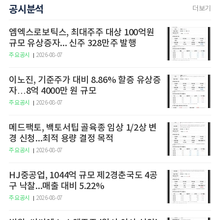
공시분석
더보기
엠엑스로보틱스, 최대주주 대상 100억원
규모 유상증자... 신주 328만주 발행
주요공시
2026-08-07
이노진, 기준주가 대비 8.86% 할증 유상증
자…8억 4000만 원 규모
주요공시
2026-08-07
메드팩토, 백토서팁 골육종 임상 1/2상 변
경 신청...최적 용량 결정 목적
주요공시
2026-08-07
HJ중공업, 1044억 규모 제2경춘국도 4공
구 낙찰...매출 대비 5.22%
주요공시
2026-08-07