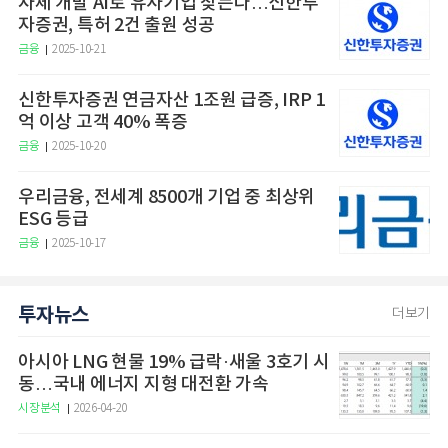
자체 개발 AI로 유사기업 찾는다…신한투
자증권, 특허 2건 출원 성공
금융
2025-10-21
신한투자증권 연금자산 1조원 급증, IRP 1
억 이상 고객 40% 폭증
금융
2025-10-20
우리금융, 전세계 8500개 기업 중 최상위
ESG 등급
금융
2025-10-17
투자뉴스
더보기
아시아 LNG 현물 19% 급락·새울 3호기 시
동…국내 에너지 지형 대전환 가속
시장분석
2026-04-20