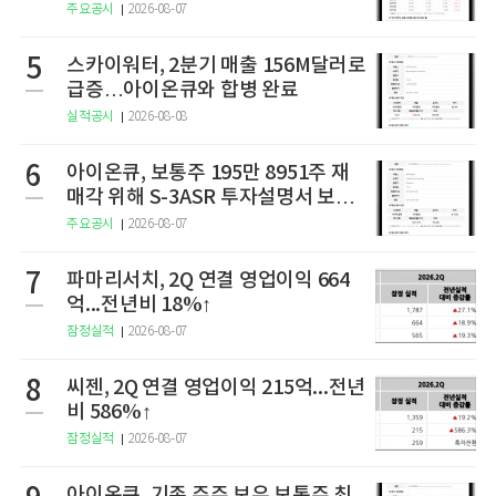
주요공시
2026-08-07
5
스카이워터, 2분기 매출 156M달러로
급증…아이온큐와 합병 완료
실적공시
2026-08-08
6
아이온큐, 보통주 195만 8951주 재
매각 위해 S-3ASR 투자설명서 보충
서 제출
주요공시
2026-08-07
7
파마리서치, 2Q 연결 영업이익 664
억...전년비 18%↑
잠정실적
2026-08-07
8
씨젠, 2Q 연결 영업이익 215억...전년
비 586%↑
잠정실적
2026-08-07
아이온큐, 기존 주주 보유 보통주 최