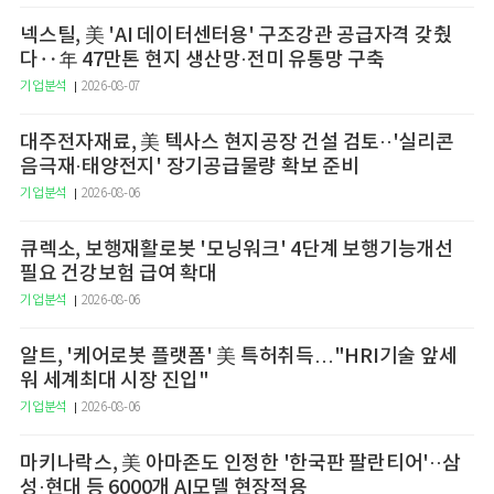
넥스틸, 美 'AI 데이터센터용' 구조강관 공급자격 갖췄
다‥年 47만톤 현지 생산망·전미 유통망 구축
기업분석
2026-08-07
대주전자재료, 美 텍사스 현지공장 건설 검토··'실리콘
음극재·태양전지' 장기공급물량 확보 준비
기업분석
2026-08-06
큐렉소, 보행재활로봇 '모닝워크' 4단계 보행기능개선
필요 건강보험 급여 확대
기업분석
2026-08-06
알트, '케어로봇 플랫폼' 美 특허취득…"HRI기술 앞세
워 세계최대 시장 진입"
기업분석
2026-08-06
마키나락스, 美 아마존도 인정한 '한국판 팔란티어'··삼
성·현대 등 6000개 AI모델 현장적용