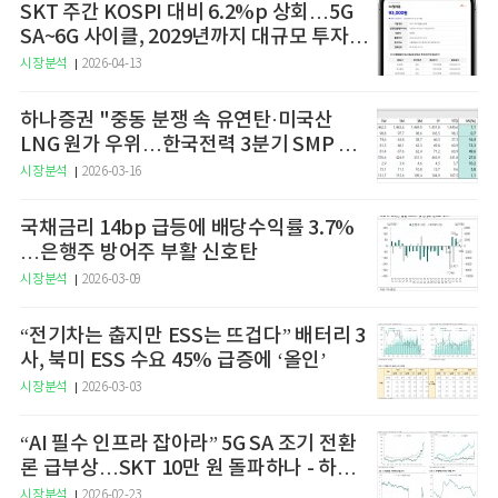
SKT 주간 KOSPI 대비 6.2%p 상회…5G
SA~6G 사이클, 2029년까지 대규모 투자
예고
시장분석
2026-04-13
하나증권 "중동 분쟁 속 유연탄·미국산
LNG 원가 우위…한국전력 3분기 SMP 상
승 전망"
시장분석
2026-03-16
국채금리 14bp 급등에 배당수익률 3.7%
…은행주 방어주 부활 신호탄
시장분석
2026-03-09
“전기차는 춥지만 ESS는 뜨겁다” 배터리 3
사, 북미 ESS 수요 45% 급증에 ‘올인’
시장분석
2026-03-03
“AI 필수 인프라 잡아라” 5G SA 조기 전환
론 급부상…SKT 10만 원 돌파하나 - 하나
증권
시장분석
2026-02-23