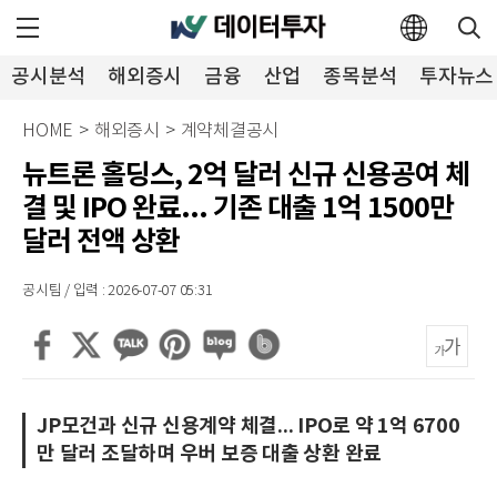
공시분석
해외증시
금융
산업
종목분석
투자뉴스
HOME
>
해외증시
>
계약체결공시
뉴트론 홀딩스, 2억 달러 신규 신용공여 체
결 및 IPO 완료... 기존 대출 1억 1500만
달러 전액 상환
공시팀 / 입력 : 2026-07-07 05:31
JP모건과 신규 신용계약 체결... IPO로 약 1억 6700
만 달러 조달하며 우버 보증 대출 상환 완료