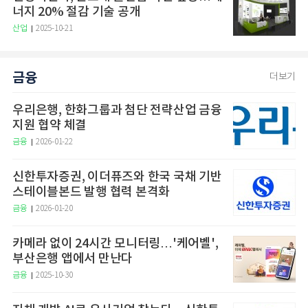
너지 20% 절감 기술 공개
산업
2025-10-21
금융
더보기
우리은행, 한화그룹과 첨단 전략산업 금융
지원 협약 체결
금융
2026-01-22
신한투자증권, 이더퓨즈와 한국 국채 기반
스테이블본드 발행 협력 본격화
금융
2026-01-20
카메라 없이 24시간 모니터링…'케어벨',
부산은행 앱에서 만난다
금융
2025-10-30