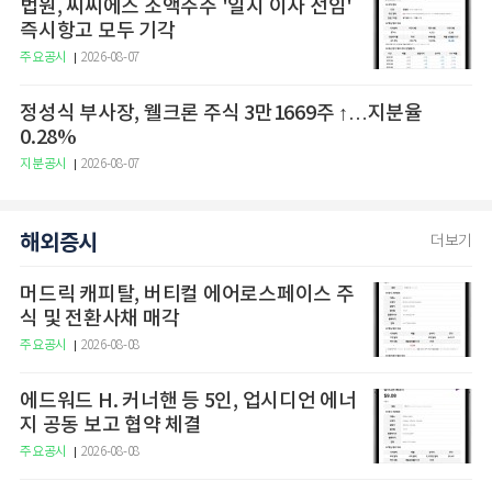
법원, 씨씨에스 소액주주 '일시 이사 선임'
즉시항고 모두 기각
주요공시
2026-08-07
정성식 부사장, 웰크론 주식 3만1669주 ↑…지분율
0.28%
지분공시
2026-08-07
해외증시
더보기
머드릭 캐피탈, 버티컬 에어로스페이스 주
식 및 전환사채 매각
주요공시
2026-08-08
에드워드 H. 커너핸 등 5인, 업시디언 에너
지 공동 보고 협약 체결
주요공시
2026-08-08