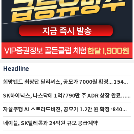
Headline
희망밴드 최상단 딜리셔스, 공모가 7000원 확정... 154억 규모 IPO 돌입
SK하이닉스, 나스닥에 1억7790만 주 ADR 상장 완료…29일 국내 추가 상장
자율주행 AI 스트라드비젼, 공모가 1.2만 원 확정 ‘840억 수혈’
네이블, SK텔레콤과 24억원 규모 공급계약