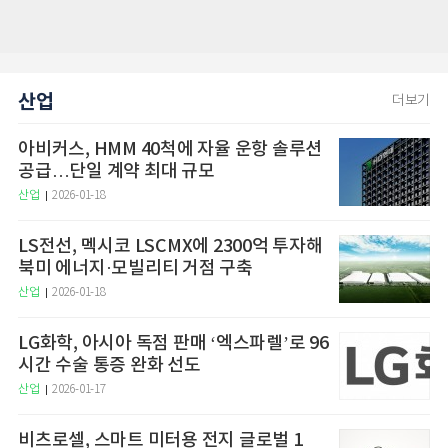
산업
더보기
아비커스, HMM 40척에 자율 운항 솔루션
공급…단일 계약 최대 규모
산업
2026-01-18
LS전선, 멕시코 LSCMX에 2300억 투자해
북미 에너지·모빌리티 거점 구축
산업
2026-01-18
LG화학, 아시아 독점 판매 ‘엑스파렐’로 96
시간 수술 통증 완화 선도
산업
2026-01-17
비츠로셀, 스마트 미터용 전지 글로벌 1