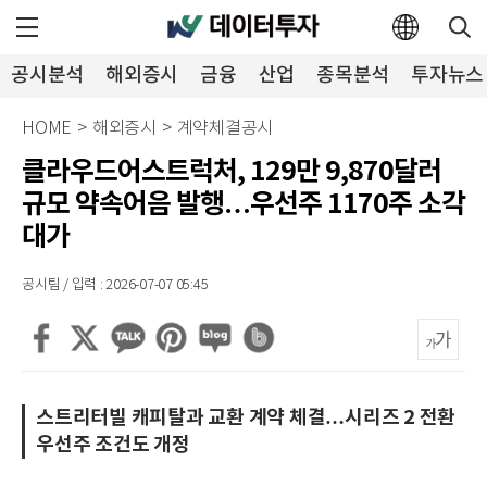
공시분석
해외증시
금융
산업
종목분석
투자뉴스
HOME
>
해외증시
>
계약체결공시
클라우드어스트럭처, 129만 9,870달러
규모 약속어음 발행…우선주 1170주 소각
대가
공시팀 / 입력 : 2026-07-07 05:45
스트리터빌 캐피탈과 교환 계약 체결…시리즈 2 전환
우선주 조건도 개정