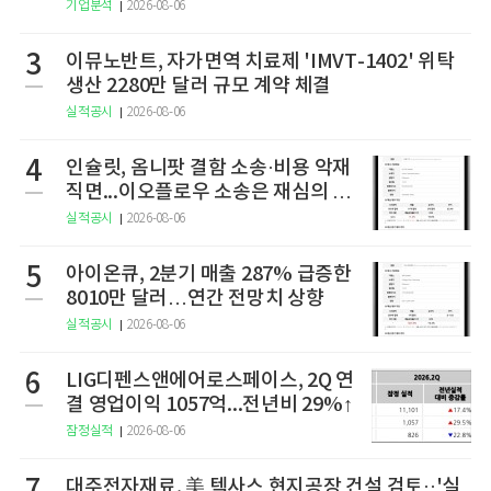
기업분석
2026-08-06
3
이뮤노반트, 자가면역 치료제 'IMVT-1402' 위탁
생산 2280만 달러 규모 계약 체결
실적공시
2026-08-06
4
인슐릿, 옴니팟 결함 소송·비용 악재
직면...이오플로우 소송은 재심의 청
구
실적공시
2026-08-06
5
아이온큐, 2분기 매출 287% 급증한
8010만 달러…연간 전망치 상향
실적공시
2026-08-06
6
LIG디펜스앤에어로스페이스, 2Q 연
결 영업이익 1057억...전년비 29%↑
잠정실적
2026-08-06
대주전자재료, 美 텍사스 현지공장 건설 검토··'실