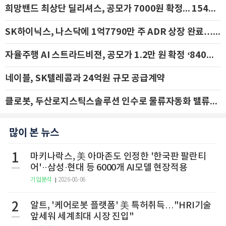
희망밴드 최상단 딜리셔스, 공모가 7000원 확정... 154억 규모 IPO 돌입
SK하이닉스, 나스닥에 1억7790만 주 ADR 상장 완료…29일 국내 추가 상장
자율주행 AI 스트라드비젼, 공모가 1.2만 원 확정 ‘840억 수혈’
네이블, SK텔레콤과 24억원 규모 공급계약
클로봇, 두산로지스틱스솔루션 인수로 물류자동화 밸류체인 확장 추진 - IBK투자증권
많이 본 뉴스
1
마키나락스, 美 아마존도 인정한 '한국판 팔란티
어'··삼성·현대 등 6000개 AI모델 현장적용
기업분석
2026-08-06
2
알트, '케어로봇 플랫폼' 美 특허취득…"HRI기술
앞세워 세계최대 시장 진입"