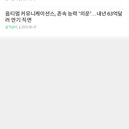
옵티멈 커뮤니케이션스, 존속 능력 '의문'…내년 63억달
러 만기 직면
실적공시
2026-08-07