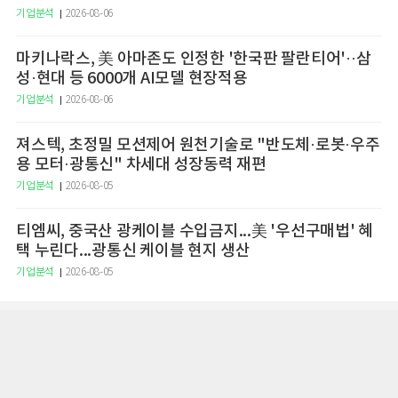
기업분석
2026-08-06
마키나락스, 美 아마존도 인정한 '한국판 팔란티어'··삼
성·현대 등 6000개 AI모델 현장적용
기업분석
2026-08-06
져스텍, 초정밀 모션제어 원천기술로 "반도체·로봇·우주
용 모터·광통신" 차세대 성장동력 재편
기업분석
2026-08-05
티엠씨, 중국산 광케이블 수입금지...美 '우선구매법' 혜
택 누린다...광통신 케이블 현지 생산
기업분석
2026-08-05