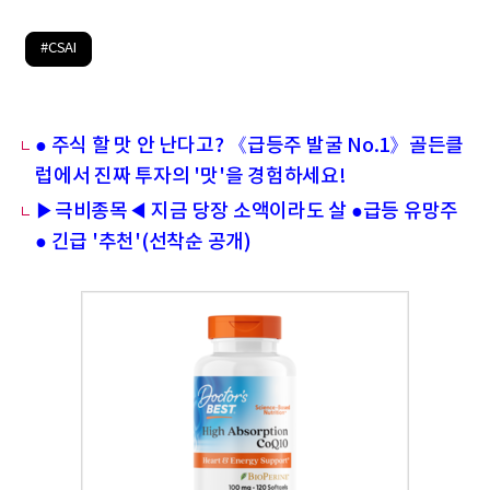
#CSAI
● 주식 할 맛 안 난다고? 《급등주 발굴 No.1》골든클
럽에서 진짜 투자의 '맛'을 경험하세요!
▶극비종목◀ 지금 당장 소액이라도 살 ●급등 유망주
● 긴급 '추천'(선착순 공개)