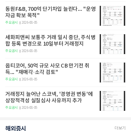
동원F&B, 700억 단기차입 늘린다... "운영
자금 확보 목적"
주요공시
2026-08-05
세화피앤씨 보통주 거래 일시 중단, 주식병
합 등록 변경으로 10일부터 거래정지
주요공시
2026-08-05
옵티코어, 50억 규모 사모 CB 만기전 취
득... "재매각·소각 검토"
주요공시
2026-08-05
거래정지 늘어난 스코넥, '경영권 변동'에
상장적격성 실질심사 사유까지 추가
주요공시
2026-08-05
해외증시
더보기