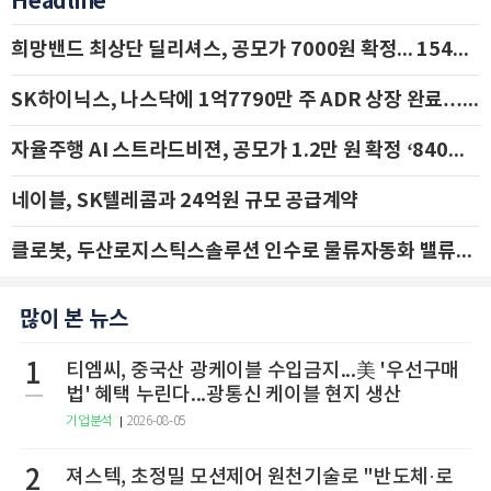
Headline
희망밴드 최상단 딜리셔스, 공모가 7000원 확정... 154억 규모 IPO 돌입
SK하이닉스, 나스닥에 1억7790만 주 ADR 상장 완료…29일 국내 추가 상장
자율주행 AI 스트라드비젼, 공모가 1.2만 원 확정 ‘840억 수혈’
네이블, SK텔레콤과 24억원 규모 공급계약
클로봇, 두산로지스틱스솔루션 인수로 물류자동화 밸류체인 확장 추진 - IBK투자증권
많이 본 뉴스
1
티엠씨, 중국산 광케이블 수입금지...美 '우선구매
법' 혜택 누린다...광통신 케이블 현지 생산
기업분석
2026-08-05
2
져스텍, 초정밀 모션제어 원천기술로 "반도체·로