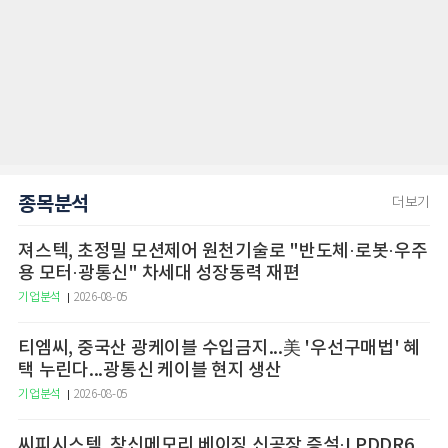
종목분석
더보기
져스텍, 초정밀 모션제어 원천기술로 "반도체·로봇·우주
용 모터·광통신" 차세대 성장동력 재편
기업분석
2026-08-05
티엠씨, 중국산 광케이블 수입금지...美 '우선구매법' 혜
택 누린다...광통신 케이블 현지 생산
기업분석
2026-08-05
씨피시스템, 창신메모리 베이징 신공장 증설·LPDDR6