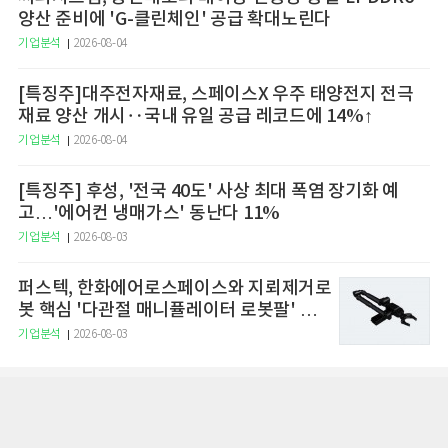
양산 준비에 'G-클린체인' 공급 확대노린다
기업분석
2026-08-04
[특징주]대주전자재료, 스페이스X 우주 태양전지 전극
재료 양산 개시‥국내 유일 공급 레코드에 14%↑
기업분석
2026-08-04
[특징주] 후성, '전국 40도' 사상 최대 폭염 장기화 예
고…'에어컨 냉매가스' 동난다 11%
기업분석
2026-08-03
퍼스텍, 한화에어로스페이스와 지뢰제거로
봇 핵심 '다관절 매니퓰레이터 로봇팔' 공
급··EOD시장 선점
기업분석
2026-08-03