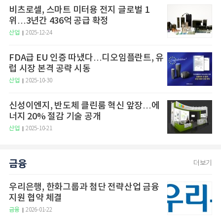
비츠로셀, 스마트 미터용 전지 글로벌 1
위…3년간 436억 공급 확정
산업
2025-12-24
FDA급 EU 인증 따냈다…디오임플란트, 유
럽 시장 본격 공략 시동
산업
2025-10-30
신성이엔지, 반도체 클린룸 혁신 앞장…에
너지 20% 절감 기술 공개
산업
2025-10-21
금융
더보기
우리은행, 한화그룹과 첨단 전략산업 금융
지원 협약 체결
금융
2026-01-22