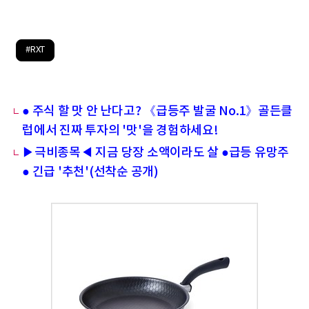
#RXT
● 주식 할 맛 안 난다고? 《급등주 발굴 No.1》골든클
럽에서 진짜 투자의 '맛'을 경험하세요!
▶극비종목◀ 지금 당장 소액이라도 살 ●급등 유망주
● 긴급 '추천'(선착순 공개)