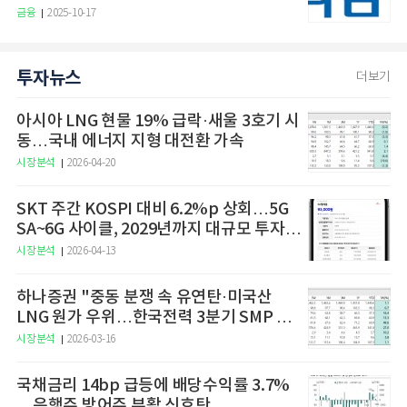
금융
2025-10-17
투자뉴스
더보기
아시아 LNG 현물 19% 급락·새울 3호기 시
동…국내 에너지 지형 대전환 가속
시장분석
2026-04-20
SKT 주간 KOSPI 대비 6.2%p 상회…5G
SA~6G 사이클, 2029년까지 대규모 투자
예고
시장분석
2026-04-13
하나증권 "중동 분쟁 속 유연탄·미국산
LNG 원가 우위…한국전력 3분기 SMP 상
승 전망"
시장분석
2026-03-16
국채금리 14bp 급등에 배당수익률 3.7%
…은행주 방어주 부활 신호탄