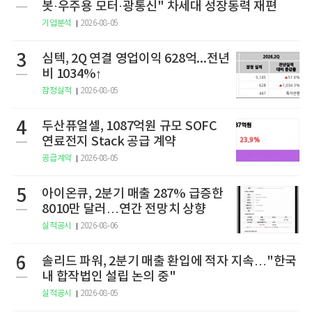
봇·우주용 모터·광통신" 차세대 성장동력 재편
기업분석
2026-08-05
3
심텍, 2Q 연결 영업이익 628억...전년
비 1034%↑
잠정실적
2026-08-05
4
두산퓨얼셀, 1087억원 규모 SOFC
연료전지 Stack 공급 계약
공급계약
2026-08-05
5
아이온큐, 2분기 매출 287% 급증한
8010만 달러…연간 전망치 상향
실적공시
2026-08-06
6
솔리드 파워, 2분기 매출 환입에 적자 지속…"한국
내 합작법인 설립 논의 중"
실적공시
2026-08-05