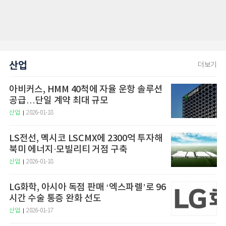
산업
더보기
아비커스, HMM 40척에 자율 운항 솔루션
공급…단일 계약 최대 규모
산업
2026-01-18
LS전선, 멕시코 LSCMX에 2300억 투자해
북미 에너지·모빌리티 거점 구축
산업
2026-01-18
LG화학, 아시아 독점 판매 ‘엑스파렐’로 96
시간 수술 통증 완화 선도
산업
2026-01-17