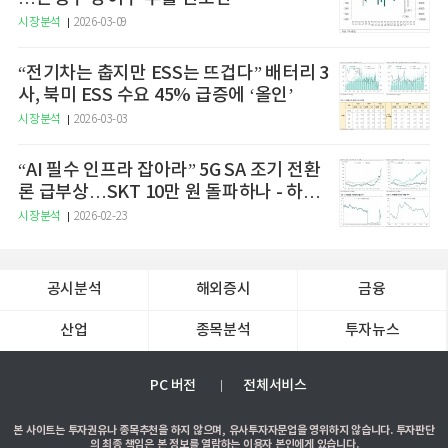
시장분석
2026-03-09
“전기차는 춥지만 ESS는 뜨겁다” 배터리 3
사, 북미 ESS 수요 45% 급증에 ‘올인’
시장분석
2026-03-03
“AI 필수 인프라 잡아라” 5G SA 조기 전환
론 급부상…SKT 10만 원 돌파하나 - 하나
증권
시장분석
2026-02-23
공시분석
해외증시
금융
산업
종목분석
투자뉴스
PC 버전
전체서비스
본 사이트는 투자권유나 종목추천을 하지 않으며, 유사투자자문업을 영위하지 않습니다. 투자판단
의 최종 책임은 본 정보를 열람하는 이용자 본인에게 있습니다.