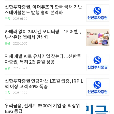
신한투자증권, 이더퓨즈와 한국 국채 기반
스테이블본드 발행 협력 본격화
금융
2026-01-20
카메라 없이 24시간 모니터링…'케어벨',
부산은행 앱에서 만난다
금융
2025-10-30
자체 개발 AI로 유사기업 찾는다…신한투
자증권, 특허 2건 출원 성공
금융
2025-10-21
신한투자증권 연금자산 1조원 급증, IRP 1
억 이상 고객 40% 폭증
금융
2025-10-20
우리금융, 전세계 8500개 기업 중 최상위
ESG 등급