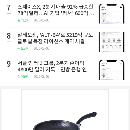
7
스페이스X, 2분기 매출 92% 급증한
78억 달러…AI 기업 '커서' 600억 달
러에 인수
실적공시
2026-08-05
8
알테오젠, 'ALT-B4'로 5219억 규모
글로벌 독점 라이선스 계약 체결
주요공시
2026-08-05
9
서클 인터넷 그룹, 2분기 순이익
4800만 달러 기록…연방 은행 인가
획득 및 연간 전망치 상향
실적공시
2026-08-05