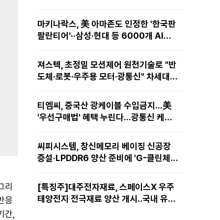
마키나락스, 美 아마존도 인정한 '한국판
팔란티어'··삼성·현대 등 6000개 AI모
델 현장적용
져스텍, 초정밀 모션제어 원천기술로 "반
도체·로봇·우주용 모터·광통신" 차세대
성장동력 재편
티엠씨, 중국산 광케이블 수입금지...美
'우선구매법' 혜택 누린다...광통신 케이
블 현지 생산
씨피시스템, 창신메모리 베이징 신공장
증설·LPDDR6 양산 준비에 'G-클린체
인' 공급 확대노린다
 그리
[특징주]대주전자재료, 스페이스X 우주
태양전지 전극재료 양산 개시‥국내 유일
상반응
공급 레코드에 14%↑
기간,