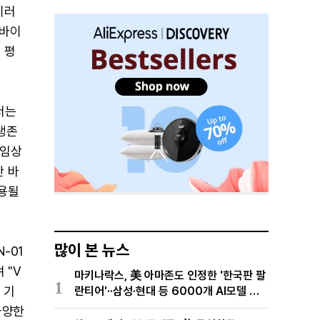
이러
 바이
 평
서는
생존
 임상
한 바
활용될
많이 본 뉴스
-01
 "V
마키나락스, 美 아마존도 인정한 '한국판 팔
1
 기
란티어'··삼성·현대 등 6000개 AI모델 현
장적용
다양한