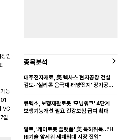
 췌장암
종목분석
E
대주전자재료, 美 텍사스 현지공장 건설
검토··'실리콘 음극재·태양전지' 장기공급
 가능
물량 확보 준비
01
큐렉소, 보행재활로봇 '모닝워크' 4단계
 VC
보행기능개선 필요 건강보험 급여 확대
57일
알트, '케어로봇 플랫폼' 美 특허취득…"H
RI기술 앞세워 세계최대 시장 진입"