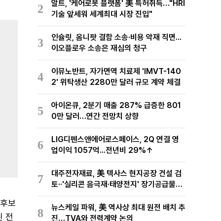
알트, '케어로봇 플랫폼' 美 특허취득…"HRI
2
기술 앞세워 세계최대 시장 진입"
인슐릿, 옴니팟 결함 소송·비용 악재 직면...
3
이오플로우 소송은 재심의 청구
이뮤노반트, 자가면역 치료제 'IMVT-140
4
2' 위탁생산 2280만 달러 규모 계약 체결
아이온큐, 2분기 매출 287% 급증한 801
5
0만 달러…연간 전망치 상향
LIG디펜스앤에어로스페이스, 2Q 연결 영
6
업이익 1057억...전년비 29%↑
대주전자재료, 美 텍사스 현지공장 건설 검
7
토··'실리콘 음극재·태양전지' 장기공급물량
확보 준비
 후보
뉴스케일 파워, 美 역사상 최대 원전 배치 추
8
된 전
진…TVA와 전력계약 논의