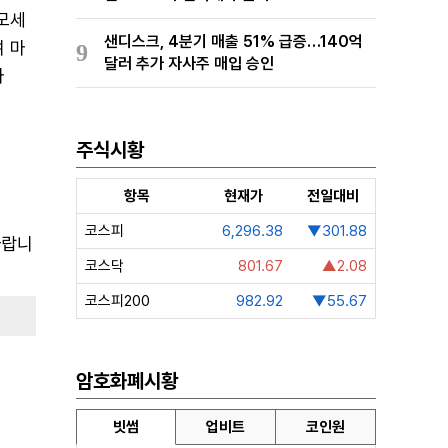
막모세
샌디스크, 4분기 매출 51% 급증…140억
여 마
9
달러 추가 자사주 매입 승인
마
주식시황
항목
현재가
전일대비
코스피
6,296.38
▼301.88
바랍니
코스닥
801.67
▲2.08
코스피200
982.92
▼55.67
암호화폐시황
빗썸
업비트
코인원