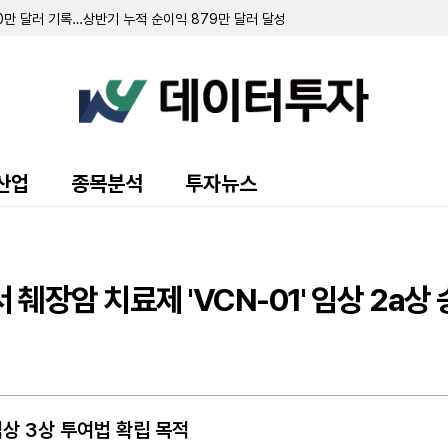
50만 달러 기록…상반기 누적 순이익 879만 달러 달성
 지분 57% 확보하며 경영권 인수
모 선순위 채권 발행…기존 채권 조기 상환
러 규모 스테이크홀더 미드스트림 인수 완료
 FSC 뱅크셰어스 인수 추진
 20억 달러 한도 신용공여 개정 공시
 7646만 달러…전년비 9.2% 증가
로 급감…사업 매각 손실 8620만 달러 반영
 2500만 달러로 증액…만기 2031년으로 연장
산업
종목분석
투자뉴스
골머리…소송 대응·사고 수습에 수백만 달러 지출
억 4010만 달러…전년비 10% 증가
 달러 발생…유럽 유통망 확장 위해 크린 머신 인수
수 완료…6억 달러 규모 신규 인수 계약도 체결
소급 적용…2분기 순이익 6억 9100만 달러로 확정
장암 치료제 'VCN-01' 임상 2a상
방제 자산 5700만 달러에 인수
 7650만 달러…전년비 15.6% 증가
…연간 실적 전망치 상향
 임상 3상 투여법 확립 목적