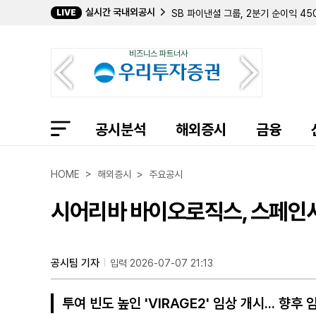
실시간 국내외공시
LIVE
SB 파이낸셜 그룹, 2분기 순이익 4
지니 에너지, 자회사 '에이블 마인즈'
인스톨드 빌딩 프라덕츠, 5억 달러 규
비즈니스 파트너사
타르가 리소시스, 12억 5000만 달
호손 뱅크셰어스, 2830만 달러 규모
인사이트 엔터프라이즈, 부동산 매각 및
퍼스트 파이낸셜 뱅코프, 2분기 순이익
본티어, 2분기 순이익 2740만 달러
공시분석
DXP 엔터프라이지스, ABL 한도 2억
해외증시
금융
F5, 주주 집단소송 및 해킹 사고로 
파크 오하이오 홀딩스, 2분기 매출 4
테넌트, 2분기 구조조정 비용 130만
HOME > 해외증시 > 주요공시
수노코, 독일 탄퀴드·카리브해 델타 인
조에티스, 해외 자회사 회계기준 변경 
시어리바 바이오로직스, 스페인서 췌
센트럴 가든 앤드 펫, 미국 가축 해충 
DXP 엔터프라이지스, 2분기 매출 5억
리 엔터프라이지스, 3분기 흑자 전환
공시팀 기자
입력 2026-07-07 21:13
투여 빈도 높인 'VIRAGE2' 임상 개시... 향후