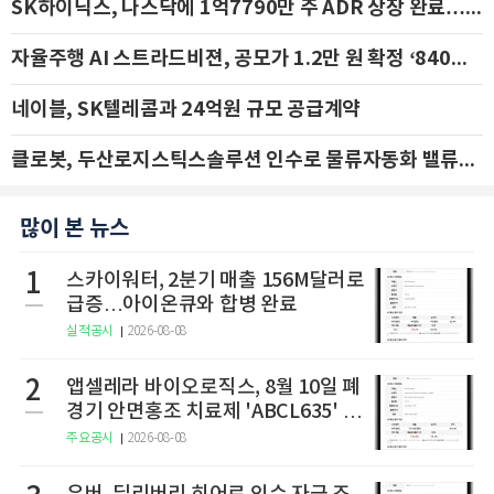
SK하이닉스, 나스닥에 1억7790만 주 ADR 상장 완료…29일 국내 추가 상장
자율주행 AI 스트라드비젼, 공모가 1.2만 원 확정 ‘840억 수혈’
네이블, SK텔레콤과 24억원 규모 공급계약
클로봇, 두산로지스틱스솔루션 인수로 물류자동화 밸류체인 확장 추진 - IBK투자증권
많이 본 뉴스
1
스카이워터, 2분기 매출 156M달러로
급증…아이온큐와 합병 완료
실적공시
2026-08-08
2
앱셀레라 바이오로직스, 8월 10일 폐
경기 안면홍조 치료제 'ABCL635' 임
상 2상 결과 발표
주요공시
2026-08-08