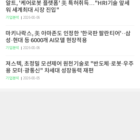
알트, '케어로봇 플랫폼' 美 특허취득…"HRI기술 앞세
워 세계최대 시장 진입"
기업분석
2026-08-06
마키나락스, 美 아마존도 인정한 '한국판 팔란티어'··삼
성·현대 등 6000개 AI모델 현장적용
기업분석
2026-08-06
져스텍, 초정밀 모션제어 원천기술로 "반도체·로봇·우주
용 모터·광통신" 차세대 성장동력 재편
기업분석
2026-08-05