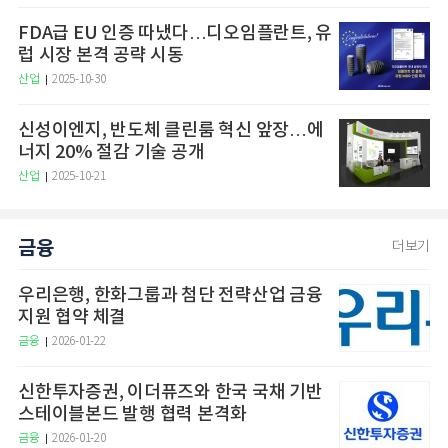
FDA급 EU 인증 따냈다…디오임플란트, 유
럽 시장 본격 공략 시동
산업
2025-10-30
신성이엔지, 반도체 클린룸 혁신 앞장…에
너지 20% 절감 기술 공개
산업
2025-10-21
금융
더보기
우리은행, 한화그룹과 첨단 전략산업 금융
지원 협약 체결
금융
2026-01-22
신한투자증권, 이더퓨즈와 한국 국채 기반
스테이블본드 발행 협력 본격화
금융
2026-01-20