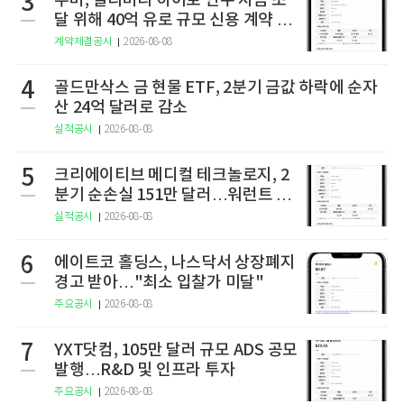
3
우버, 딜리버리 히어로 인수 자금 조
달 위해 40억 유로 규모 신용 계약 체
결
계약체결공시
2026-08-08
4
골드만삭스 금 현물 ETF, 2분기 금값 하락에 순자
산 24억 달러로 감소
실적공시
2026-08-08
5
크리에이티브 메디컬 테크놀로지, 2
분기 순손실 151만 달러…워런트 행
사로 446만 달러 조달
실적공시
2026-08-08
6
에이트코 홀딩스, 나스닥서 상장폐지
경고 받아…"최소 입찰가 미달"
주요공시
2026-08-08
7
YXT닷컴, 105만 달러 규모 ADS 공모
발행…R&D 및 인프라 투자
주요공시
2026-08-08