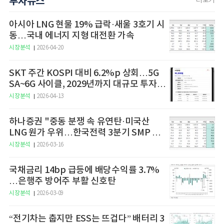
투자뉴스
더보기
아시아 LNG 현물 19% 급락·새울 3호기 시
동…국내 에너지 지형 대전환 가속
시장분석
2026-04-20
SKT 주간 KOSPI 대비 6.2%p 상회…5G
SA~6G 사이클, 2029년까지 대규모 투자
예고
시장분석
2026-04-13
하나증권 "중동 분쟁 속 유연탄·미국산
LNG 원가 우위…한국전력 3분기 SMP 상
승 전망"
시장분석
2026-03-16
국채금리 14bp 급등에 배당수익률 3.7%
…은행주 방어주 부활 신호탄
시장분석
2026-03-09
“전기차는 춥지만 ESS는 뜨겁다” 배터리 3