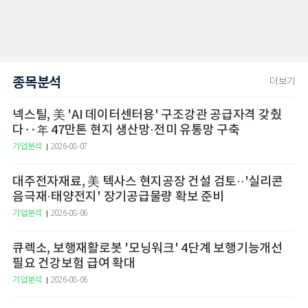
종목분석
더보기
넥스틸, 美 'AI 데이터센터용' 구조강관 공급자격 갖췄
다‥年 47만톤 현지 생산망·전미 유통망 구축
기업분석
2026-08-07
대주전자재료, 美 텍사스 현지공장 건설 검토··'실리콘
음극재·태양전지' 장기공급물량 확보 준비
기업분석
2026-08-06
큐렉소, 보행재활로봇 '모닝워크' 4단계 보행기능개선
필요 건강보험 급여 확대
기업분석
2026-08-06