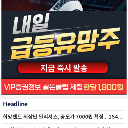
Headline
희망밴드 최상단 딜리셔스, 공모가 7000원 확정... 154억 규모 IPO 돌입