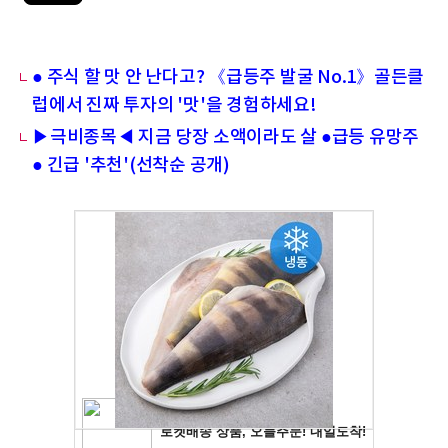
● 주식 할 맛 안 난다고? 《급등주 발굴 No.1》골든클
럽에서 진짜 투자의 '맛'을 경험하세요!
▶극비종목◀ 지금 당장 소액이라도 살 ●급등 유망주
● 긴급 '추천'(선착순 공개)