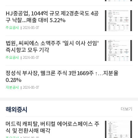
HJ중공업, 1044억 규모 제2경춘국도 4공
구 낙찰...매출 대비 5.22%
주요공시
2026-08-07
법원, 씨씨에스 소액주주 '일시 이사 선임'
즉시항고 모두 기각
주요공시
2026-08-07
정성식 부사장, 웰크론 주식 3만1669주 ↑…지분율
0.28%
지분공시
2026-08-07
해외증시
더보기
머드릭 캐피탈, 버티컬 에어로스페이스 주
식 및 전환사채 매각