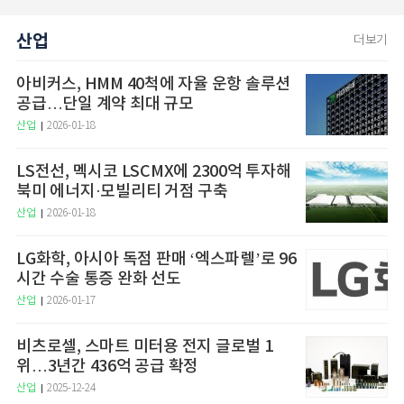
산업
더보기
아비커스, HMM 40척에 자율 운항 솔루션
공급…단일 계약 최대 규모
산업
2026-01-18
LS전선, 멕시코 LSCMX에 2300억 투자해
북미 에너지·모빌리티 거점 구축
산업
2026-01-18
LG화학, 아시아 독점 판매 ‘엑스파렐’로 96
시간 수술 통증 완화 선도
산업
2026-01-17
비츠로셀, 스마트 미터용 전지 글로벌 1
위…3년간 436억 공급 확정
산업
2025-12-24