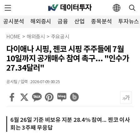
공시분석
해외증시
금융
산업
종목분석
투자뉴스
HOME
>
해외증시
>
주요공시
다이애나 시핑, 젠코 시핑 주주들에 7월
10일까지 공개매수 참여 촉구... "인수가
27.34달러"
공시팀 / 입력 : 2026-07-09 00:25
6월 26일 기준 비보유 지분 28.4% 참여... 젠코 이사
회는 3주째 무응답