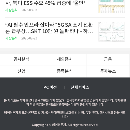
사, 북미 ESS 수요 45% 급증에 ‘올인’
시장분석
2026-03-03
“AI 필수 인프라 잡아라” 5G SA 조기 전환
론 급부상…SKT 10만 원 돌파하나 - 하나
증권
시장분석
2026-02-23
공시분석
해외증시
금융
산업
종목분석
투자뉴스
PC 버전
전체서비스
본 사이트는 투자권유나 종목추천을 하지 않으며, 유사투자자문업을 영위하지 않습니다. 투자판단
의 최종 책임은 본 정보를 열람하는 이용자 본인에게 있습니다.
데이터투자의 모든 콘텐츠 및 기사는 저작권법의 보호를 받는 바, 무단 전재, 복사, 배포 등을 금합
니다.
Copyright © 데이터투자. All rights reserved.