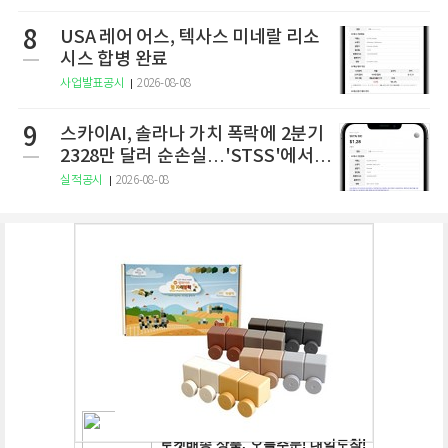
8
USA 레어 어스, 텍사스 미네랄 리소
시스 합병 완료
사업발표공시
2026-08-08
9
스카이AI, 솔라나 가치 폭락에 2분기
2328만 달러 순손실…'STSS'에서
사명·티커 변경 완료
실적공시
2026-08-08