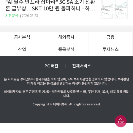
“AI 필수 인프라 잡아라” 5G SA 조기 전환
론 급부상…SKT 10만 원 돌파하나 - 하나
증권
시장분석
2026-02-23
공시분석
해외증시
금융
산업
종목분석
투자뉴스
PC 버전
전체서비스
본 사이트는 투자권유나 종목추천을 하지 않으며, 유사투자자문업을 영위하지 않습니다. 투자판단
의 최종 책임은 본 정보를 열람하는 이용자 본인에게 있습니다.
데이터투자의 모든 콘텐츠 및 기사는 저작권법의 보호를 받는 바, 무단 전재, 복사, 배포 등을 금합
니다.
Copyright © 데이터투자. All rights reserved.