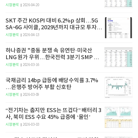
시장분석
2026-04-20
SKT 주간 KOSPI 대비 6.2%p 상회…5G
SA~6G 사이클, 2029년까지 대규모 투자
예고
시장분석
2026-04-13
하나증권 "중동 분쟁 속 유연탄·미국산
LNG 원가 우위…한국전력 3분기 SMP 상
승 전망"
시장분석
2026-03-16
국채금리 14bp 급등에 배당수익률 3.7%
…은행주 방어주 부활 신호탄
시장분석
2026-03-09
“전기차는 춥지만 ESS는 뜨겁다” 배터리 3
사, 북미 ESS 수요 45% 급증에 ‘올인’
시장분석
2026-03-03