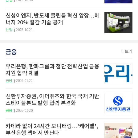
산업
2025-10-30
신성이엔지, 반도체 클린룸 혁신 앞장…에
너지 20% 절감 기술 공개
산업
2025-10-21
금융
더보기
우리은행, 한화그룹과 첨단 전략산업 금융
지원 협약 체결
금융
2026-01-22
신한투자증권, 이더퓨즈와 한국 국채 기반
스테이블본드 발행 협력 본격화
금융
2026-01-20
카메라 없이 24시간 모니터링…'케어벨',
부산은행 앱에서 만난다