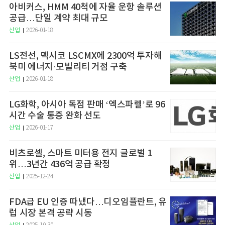
아비커스, HMM 40척에 자율 운항 솔루션
공급…단일 계약 최대 규모
산업
2026-01-18
LS전선, 멕시코 LSCMX에 2300억 투자해
북미 에너지·모빌리티 거점 구축
산업
2026-01-18
LG화학, 아시아 독점 판매 ‘엑스파렐’로 96
시간 수술 통증 완화 선도
산업
2026-01-17
비츠로셀, 스마트 미터용 전지 글로벌 1
위…3년간 436억 공급 확정
산업
2025-12-24
FDA급 EU 인증 따냈다…디오임플란트, 유
럽 시장 본격 공략 시동