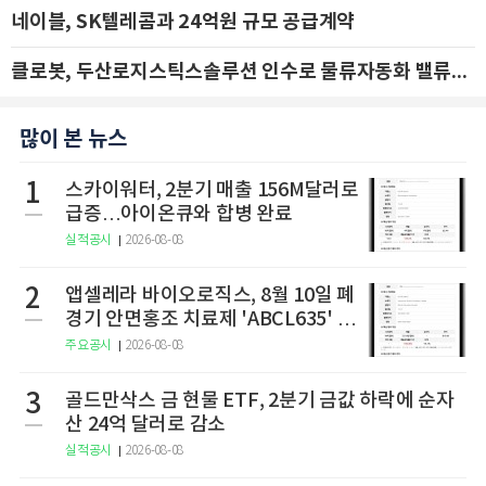
네이블, SK텔레콤과 24억원 규모 공급계약
클로봇, 두산로지스틱스솔루션 인수로 물류자동화 밸류체인 확장 추진 - IBK투자증권
많이 본 뉴스
1
스카이워터, 2분기 매출 156M달러로
급증…아이온큐와 합병 완료
실적공시
2026-08-08
2
앱셀레라 바이오로직스, 8월 10일 폐
경기 안면홍조 치료제 'ABCL635' 임
상 2상 결과 발표
주요공시
2026-08-08
3
골드만삭스 금 현물 ETF, 2분기 금값 하락에 순자
산 24억 달러로 감소
실적공시
2026-08-08