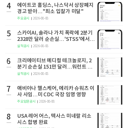
4
에이트코 홀딩스, 나스닥서 상장폐지
경고 받아…"최소 입찰가 미달"
주요공시
2026-08-08
5
스카이AI, 솔라나 가치 폭락에 2분기
2328만 달러 순손실…'STSS'에서
사명·티커 변경 완료
실적공시
2026-08-08
6
크리에이티브 메디컬 테크놀로지, 2
분기 순손실 151만 달러…워런트 행
사로 446만 달러 조달
실적공시
2026-08-08
7
애비아나 헬스케어, 에리카 슈워츠 이
사 사임…미 CDC 국장 임명 영향
주요임원공시
2026-08-08
8
USA 레어 어스, 텍사스 미네랄 리소
시스 합병 완료