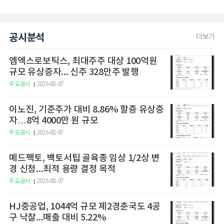
공시분석
더보기
엠엑스로보틱스, 최대주주 대상 100억원
규모 유상증자... 신주 328만주 발행
주요공시
2026-08-07
이노진, 기준주가 대비 8.86% 할증 유상증
자…8억 4000만 원 규모
주요공시
2026-08-07
메드팩토, 백토서팁 골육종 임상 1/2상 변
경 신청...최적 용량 결정 목적
주요공시
2026-08-07
HJ중공업, 1044억 규모 제2경춘국도 4공
구 낙찰...매출 대비 5.22%