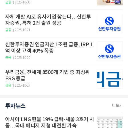
금융
2025-10-30
자체 개발 AI로 유사기업 찾는다…신한투
자증권, 특허 2건 출원 성공
금융
2025-10-21
신한투자증권 연금자산 1조원 급증, IRP 1
억 이상 고객 40% 폭증
금융
2025-10-20
우리금융, 전세계 8500개 기업 중 최상위
ESG 등급
금융
2025-10-17
투자뉴스
더보기
아시아 LNG 현물 19% 급락·새울 3호기 시
동…국내 에너지 지형 대전환 가속