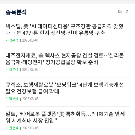
종목분석
더보기
넥스틸, 美 'AI 데이터센터용' 구조강관 공급자격 갖췄
다‥年 47만톤 현지 생산망·전미 유통망 구축
기업분석
2026-08-07
대주전자재료, 美 텍사스 현지공장 건설 검토··'실리콘
음극재·태양전지' 장기공급물량 확보 준비
기업분석
2026-08-06
큐렉소, 보행재활로봇 '모닝워크' 4단계 보행기능개선
필요 건강보험 급여 확대
기업분석
2026-08-06
알트, '케어로봇 플랫폼' 美 특허취득…"HRI기술 앞세
워 세계최대 시장 진입"
기업분석
2026-08-06