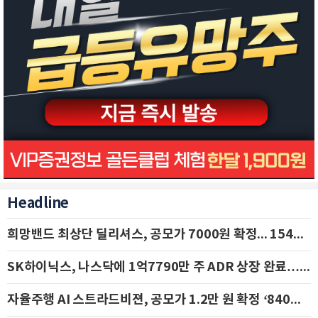
Headline
희망밴드 최상단 딜리셔스, 공모가 7000원 확정... 154억 규모 IPO 돌입
SK하이닉스, 나스닥에 1억7790만 주 ADR 상장 완료…29일 국내 추가 상장
자율주행 AI 스트라드비젼, 공모가 1.2만 원 확정 ‘840억 수혈’