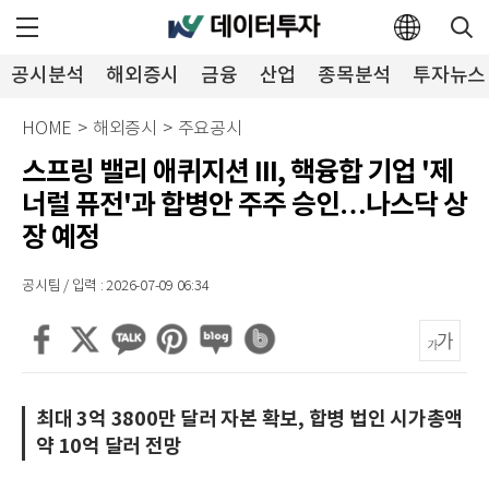
공시분석
해외증시
금융
산업
종목분석
투자뉴스
HOME
>
해외증시
>
주요공시
스프링 밸리 애퀴지션 III, 핵융합 기업 '제
너럴 퓨전'과 합병안 주주 승인…나스닥 상
장 예정
공시팀 / 입력 : 2026-07-09 06:34
최대 3억 3800만 달러 자본 확보, 합병 법인 시가총액
약 10억 달러 전망