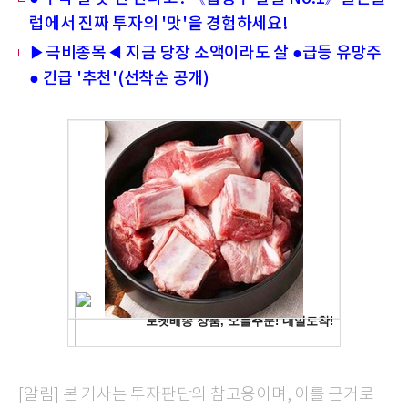
럽에서 진짜 투자의 '맛'을 경험하세요!
▶극비종목◀ 지금 당장 소액이라도 살 ●급등 유망주
● 긴급 '추천'(선착순 공개)
[알림] 본 기사는 투자판단의 참고용이며, 이를 근거로